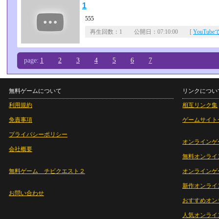
1
555
再生回数：1 公開日：07:10:00 [
YouTub
page:
1
2
3
4
5
6
7
無料ゲームについて
リンクについ
利用規約
相互リンク集
免責事項
ゲームサイト
プライバシーポリシー
オンラインゲ
会社概要
無料オンライ
無料ゲーム チビクエスト２
オンラインゲ
新作オンライ
お問い合わせ
おすすめオン
人気オンライ