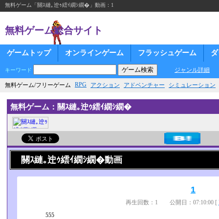
無料ゲーム「關ｽ縺｡迚ｩ繧ｲ繝ｼ繝�」動画：1
無料ゲーム総合サイト
ゲームトップ
オンラインゲーム
フラッシュゲーム
ダ
ジャンル詳細
キーワード
RPG
無料ゲーム/フリーゲーム
アクション
アドベンチャー
シミュレーション
無料ゲーム：關ｽ縺｡迚ｩ繧ｲ繝ｼ繝�
關ｽ縺｡迚ｩ繧ｲ繝ｼ繝�動画
1
再生回数：1 公開日：07:10:00 [
555