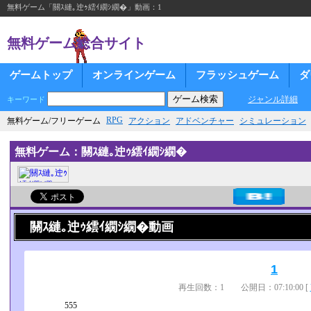
無料ゲーム「關ｽ縺｡迚ｩ繧ｲ繝ｼ繝�」動画：1
無料ゲーム総合サイト
ゲームトップ
オンラインゲーム
フラッシュゲーム
ダ
ジャンル詳細
キーワード
RPG
無料ゲーム/フリーゲーム
アクション
アドベンチャー
シミュレーション
無料ゲーム：關ｽ縺｡迚ｩ繧ｲ繝ｼ繝�
關ｽ縺｡迚ｩ繧ｲ繝ｼ繝�動画
1
再生回数：1 公開日：07:10:00 [
555