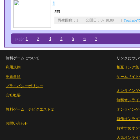
1
555
再生回数：1 公開日：07:10:00 [
YouTub
page:
1
2
3
4
5
6
7
無料ゲームについて
リンクについ
利用規約
相互リンク集
免責事項
ゲームサイト
プライバシーポリシー
オンラインゲ
会社概要
無料オンライ
無料ゲーム チビクエスト２
オンラインゲ
新作オンライ
お問い合わせ
おすすめオン
人気オンライ