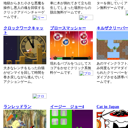
地獄からきた小さな悪魔を
車に木が倒れてきて立ち往
ターを倒していくア
操作し悪人の魂を回収する
生してしまった場所からの
ン無料ゲームです。
クリックアドベンチャーゲ
脱出無料ゲームです。
ームです。
クロックワークキャッ
ブロースマッシャー
キルザクリーパ
ト
現れるバブルをつぶしてス
あのマインクラフト
大きなレンチをもった白猫
コアをかせぐクリック系無
み何度もマグマダイ
がゼンマイを回して時間を
料ゲームです。
られたクリーパーを
巻き戻しながら進んでいく
ダイブさせる誘導パ
アクションゲーム。
ームです。
ランレッドラン
イージー ジョー4
Cat in Japan