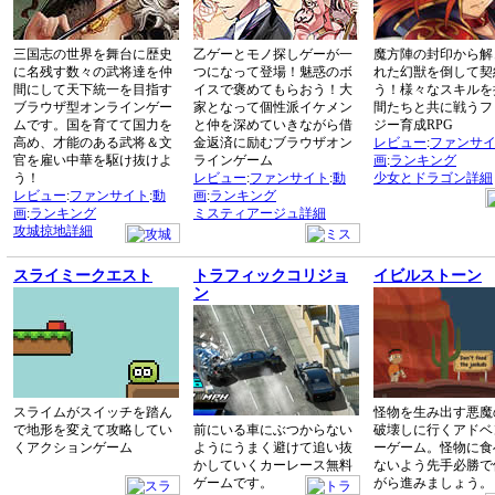
三国志の世界を舞台に歴史
乙ゲーとモノ探しゲーが一
魔方陣の封印から解
に名残す数々の武将達を仲
つになって登場！魅惑のボ
れた幻獣を倒して契
間にして天下統一を目指す
イスで褒めてもらおう！大
う！様々なスキルを
ブラウザ型オンラインゲー
家となって個性派イケメン
間たちと共に戦うフ
ムです。国を育てて国力を
と仲を深めていきながら借
ジー育成RPG
高め、才能のある武将＆文
金返済に励むブラウザオン
レビュー
:
ファンサ
官を雇い中華を駆け抜けよ
ラインゲーム
画
:
ランキング
う！
レビュー
:
ファンサイト
:
動
少女とドラゴン詳細
レビュー
:
ファンサイト
:
動
画
:
ランキング
画
:
ランキング
ミスティアージュ詳細
攻城掠地詳細
スライミークエスト
トラフィックコリジョ
イビルストーン
ン
スライムがスイッチを踏ん
怪物を生み出す悪魔
で地形を変えて攻略してい
前にいる車にぶつからない
破壊しに行くアドベ
くアクションゲーム
ようにうまく避けて追い抜
ーゲーム。怪物に食
かしていくカーレース無料
ないよう先手必勝で
ゲームです。
がら進みましょう。