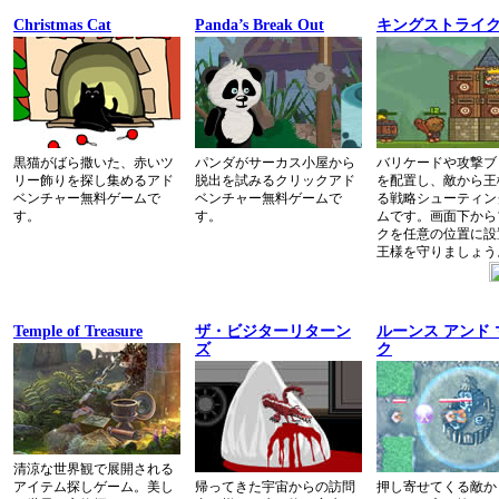
Christmas Cat
Panda’s Break Out
キングストライ
黒猫がばら撒いた、赤いツ
パンダがサーカス小屋から
バリケードや攻撃ブ
リー飾りを探し集めるアド
脱出を試みるクリックアド
を配置し、敵から王
ベンチャー無料ゲームで
ベンチャー無料ゲームで
る戦略シューティン
す。
す。
ムです。画面下から
クを任意の位置に設
王様を守りましょう
Temple of Treasure
ザ・ビジターリターン
ルーンス アンド
ズ
ク
清涼な世界観で展開される
アイテム探しゲーム。美し
帰ってきた宇宙からの訪問
押し寄せてくる敵か