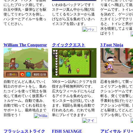
モンスターハンターを題材
トイレに座っている
にしたブロック崩しです。
いわゆるパックマンです！
り遠くへ飛ばして遊
白玉や弾丸・爆弾などを駆
ステージ真ん中から飛び出
ゲームです。トイレ
使してリオレウスを倒し、
してくるモンスターから逃
を決めて、ゲージが
ハンターとアイルーを救っ
げながら玉を集めていきハ
たタイミングでクリ
てください。
イスコアを競います。
ると、トイレと男が
水を噴射してより遠
ばそう！
William The Conqueror
クイッククエスト
3 Foot Ninja
自動でどんどん進んでいく
500ターン以内にクリアを目
忍者を操作して襲っ
戦士のサポートをし、集め
指すお手軽無料RPGです。
エイリアンを倒して
たコインを使って戦士を強
広大なフィールドにちらば
クションゲームです
化して進めていく放置系バ
るアイテムを集めながら、
斬る、突くで攻撃し
トルゲーム。自動で進み、
モンスターを討伐していき
手裏剣を投げたりと
自動で戦ってくれる戦士を
ます。戦闘も装備も自動で
アクションが可能。
サポートし、最終地点まで
行われるため、だれでも簡
ども駆使してどんど
目指そう！
単にプレイできます♪
リアンを倒していこ
フラッシュストライク
FISH SALVAGE
アビィサル ドリ