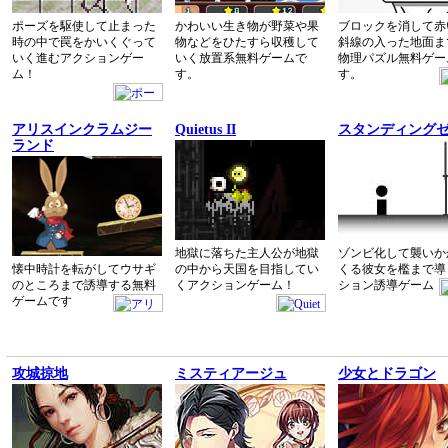
ポーズを駆使して止まった
かわいい生き物が野菜や果
ブロックを消して赤
時の中で罠をかいくぐって
物などをひたすら収穫して
斜線の入った地面ま
いく進むアクションゲー
いく放置系無料ゲームで
物理パズル無料ゲー
ム！
す。
す。
アリスインクラムジー
Quietus II
スタンディング
ランド
地獄に落ちた主人公が地獄
ゾンビ化して襲いか
懐中時計を転がしてウサギ
の中から天国を目指してい
くる彼女を檻まで導
のところまで誘導する無料
くアクションゲーム！
ション誘導ゲーム
ゲームです
攻城掠地
ミスティアージュ
少女とドラゴン