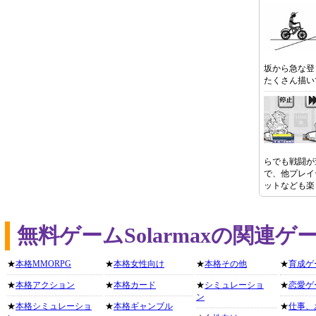
坂から急な登
たくさん描い
らでも戦闘が
で、他プレイ
ットなども楽
無料ゲームSolarmaxの関連
★
本格MMORPG
★
本格女性向け
★
本格その他
★
育成ゲ
★
本格アクション
★
本格カード
★
シミュレーショ
★
恋愛ゲ
ン
★
本格シミュレーショ
★
本格ギャンブル
★
仕事、