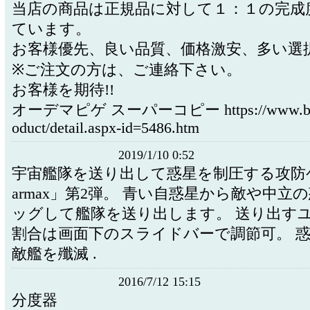
当店の商品は正規品に対して１：１の完成
ています。
お客様優先、良い品質、価格激安、多い選
※ご注文の方は、ご連絡下さい。
お客様を期待!!
オーデマピゲ スーパーコピー https://www.b2ko
oduct/detail.aspx-id=5486.htm
2019/1/10 0:52
宇宙艦隊を送り出して惑星を制圧する攻防ゲ
armax」第2弾。 青い自惑星から敵や中立
ッグして艦隊を送り出します。 送り出す
割合は画面下のスライドバーで調節可。 
敵艦を殲滅 .
2016/7/12 15:15
分度器