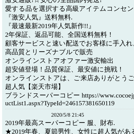
激安通販!☆安心の全品国内発送!
愛する品を選択する高級アイテムコンセ
『激安人気』送料無料.
『最速最新2019年人気新作!!』
2年保証、返品可能、全国送料無料！
顧客サービスと速い配送でお客様に手入れ
高品質とリーズナブルで販売
オンラインストアオファー激安輸出
超安値登場！品質保証、最安値に挑戦！
オンラインストアは、ご来店ありがとうご
超人気【楽天市場】
ブランドスーパーコピー https://www.cocoejp1
uctList1.aspx?TypeId=246157381650119
2020/5/8 21:45
2019年最高スーパーコピー 服、財布.
★2019年春、夏節男性、女性に超人気があ