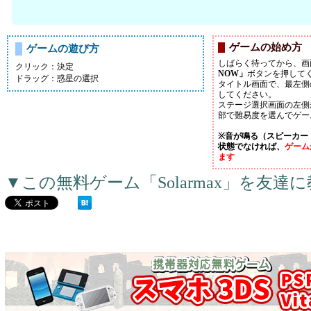
ゲームの始め方
ゲームの遊び方
しばらく待ってから、画
クリック：決定
NOW」
ボタンを押して
ドラッグ：惑星の選択
タイトル画面で、最左側の「P
してください。
ステージ選択画面の左側
部で難易度を選んでゲー
※音が鳴る（スピーカー
状態でなければ、
ゲーム
ます
▼この無料ゲーム「Solarmax」を友