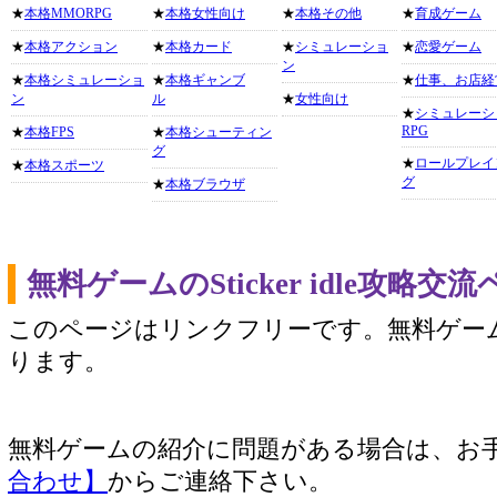
★
本格MMORPG
★
本格女性向け
★
本格その他
★
育成ゲーム
★
本格アクション
★
本格カード
★
シミュレーショ
★
恋愛ゲーム
ン
★
本格シミュレーショ
★
本格ギャンブ
★
仕事、お店経
ン
ル
★
女性向け
★
シミュレーシ
RPG
★
本格FPS
★
本格シューティン
グ
★
ロールプレイ
★
本格スポーツ
グ
★
本格ブラウザ
無料ゲームのSticker idle攻略
このページはリンクフリーです。無料ゲー
ります。
無料ゲームの紹介に問題がある場合は、お
合わせ】
からご連絡下さい。