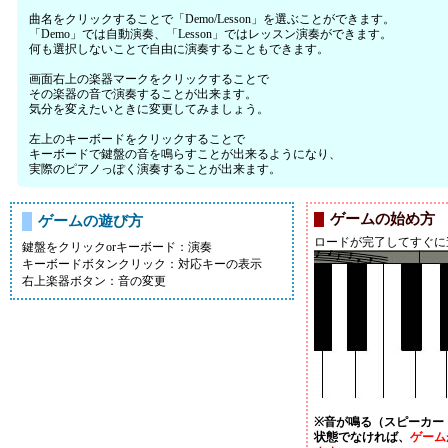
曲名をクリックすることで「Demo/Lesson」を選ぶことができます。
「Demo」では自動演奏、「Lesson」ではレッスン演奏ができます。
何も選択しないことで自由に演奏することもできます。
画面右上の楽器マークをクリックすることで
その楽器の音で演奏することが出来ます。
気分を変えたいときに変更してみましょう。
左上のキーボードをクリックすることで
キーボードで鍵盤の音を鳴らすことが出来るようになり、
実際のピアノっぽく演奏することが出来ます。
ゲームの始め方
ゲームの遊び方
ロードが完了してすぐに
鍵盤をクリックorキーボード：演奏
キーボードボタンクリック：対応キーの表示
右上楽器ボタン：音の変更
※音が鳴る（スピーカー
状態でなければ、
ゲーム