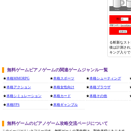
る斬新なスト
後は計測され
キング入りで
無料ゲームピアノゲームの関連ゲームジャンル一覧
★
本格MMORPG
★
本格スポーツ
★
本格シューティング
★
本格アクション
★
本格女性向け
★
本格ブラウザ
★
本格シミュレーション
★
本格カード
★
本格その他
★
本格FPS
★
本格ギャンブル
無料ゲームのピアノゲーム攻略交流ページについて