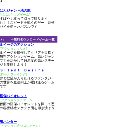
す
ぱんジャン～地の龍
[パズルキッズゲーム]
すばやく取って取って取りまく
れ！！スピードを競うのだー！麻雀
パイを使ったパズルです
ーム
⇒無料ダウンロードゲーム一覧
ルイージのアクション
[アクションマリオ]
ルイージを操作してクリアを目指す
無料アクションゲーム。高いジャン
プ力を活かして難易度の高いステー
ジを攻略しよう！
Ｓｉｌｅｎｔ Ｄｅｓｉｒｅ
[ロールプレイング]
夢と欲望が入り乱れるファンタジー
の世界を魔法剣士が駆け巡るゲーム
です
怪傑バイオレット
[アクションプチゲーム]
仮面の怪傑バイオレットを操って悪
の秘密結社デケデケ団を叩き潰そう
鬼ハンター
[アクション暇つぶしゲーム]