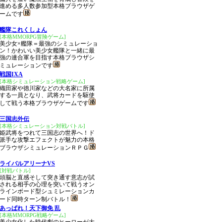
進める多人数参加型本格ブラウザゲ
ームです
艦隊これくしょん
[本格MMORPG冒険ゲーム]
美少女×艦隊＝最強のシミュレーショ
ン！かわいい美少女艦隊と一緒に最
強の連合軍を目指す本格ブラウザシ
ミュレーションです
戦国IXA
[本格シミュレーション戦略ゲーム]
織田家や徳川家などの大名家に所属
する一員となり、武将カードを駆使
して戦う本格ブラウザゲームです
三国志外伝
[本格シミュレーション対戦バトル]
姫武将をつれて三国志の世界へ！ド
派手な攻撃エフェクトが魅力の本格
ブラウザシミュレーションＲＰＧ
ライバルアリーナVS
[対戦バトル]
頭脳と直感そして突き通す意志が試
される相手の心理を突いて戦うオン
ラインボード型シュミレーションカ
ード同時ターン制バトル！
あっぱれ！天下御免 乱
[本格MMORPG戦略ゲーム]