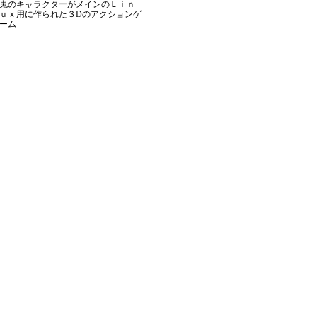
鬼のキャラクターがメインのＬｉｎ
ｕｘ用に作られた３Dのアクションゲ
ーム