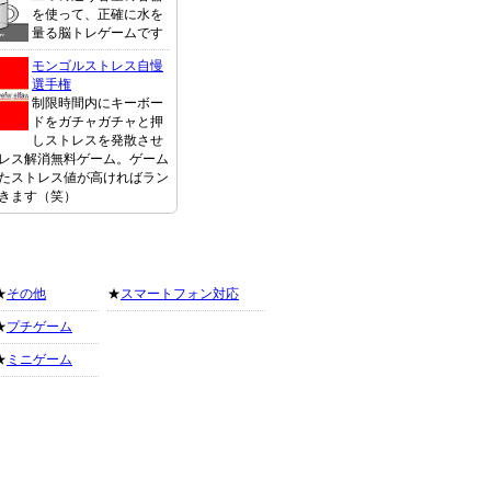
を使って、正確に水を
量る脳トレゲームです
モンゴルストレス自慢
選手権
制限時間内にキーボー
ドをガチャガチャと押
しストレスを発散させ
レス解消無料ゲーム。ゲーム
たストレス値が高ければラン
きます（笑）
★
その他
★
スマートフォン対応
★
プチゲーム
★
ミニゲーム