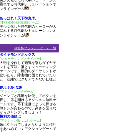
美少女化した時代劇のヒーローが大
暴れする時代劇シミュレーションオ
ンラインゲーム
あっぱれ！天下御免 乱
[本格MMORPG戦略ゲーム]
美少女化した時代劇のヒーローが大
暴れする時代劇シミュレーションオ
ンラインゲーム
ム
⇒無料フラッシュゲーム一覧
ダイヤモンドボックス
[シューティングスナイパー]
大砲を操作して砲弾を撃ちダイヤモ
ンドを宝箱に落とすシューティング
ゲームです。標的のダイヤモンドが
動いたり、障害物に囲まれていたり
と一筋縄ではクリアできない仕様と
BUTTON X20
[アクションプチゲーム]
ジャンプと移動を駆使してボタンを
押し、扉を開けるアクション無料ゲ
ームです。落下速度によって押せる
簿トンが変わるので、高さを図りな
がらジャンプしましょう！
権利の価値は
[アクション暇つぶしゲーム]
敵にやられてしまわないように権利
をあつめていくアクションゲームで