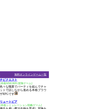
ム
無料オンラインゲーム一覧
チビクエスト
[本格MMORPG冒険ゲーム]
色々な職業でパーティを組んでチャ
ットで話しながら進める本格ブラウ
ザRPGです
リュートピア
[本格シミュレーション戦略ゲーム]
傭兵を雇い魔法生物を育成し冒険を