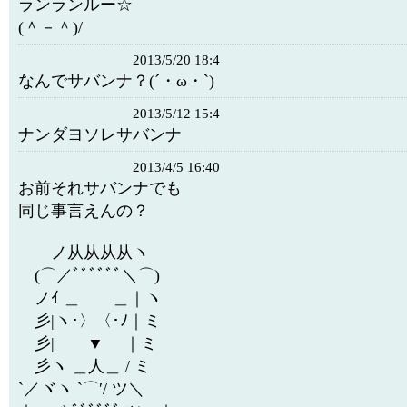
ランランルー☆
(＾－＾)/
2013/5/20 18:4
なんでサバンナ？(´・ω・`)
2013/5/12 15:4
ナンダヨソレサバンナ
2013/4/5 16:40
お前それサバンナでも
同じ事言えんの？
ノ从从从从ヽ
(⌒／ﾞﾞﾞﾞﾞﾞ＼⌒)
ノｲ ＿ ＿｜ヽ
彡|ヽ･〉〈･ﾉ｜ミ
彡| ▼ ｜ミ
彡ヽ ＿人＿ / ミ
`／ヾヽ `⌒′/ ツ＼