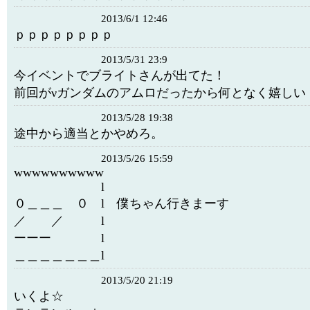
2013/6/1 12:46
ｐｐｐｐｐｐｐｐ
2013/5/31 23:9
今イベントでブライトさんが出てた！
前回がνガンダムのアムロだったから何となく嬉しい
2013/5/28 19:38
途中から適当とかやめろ。
2013/5/26 15:59
wwwwwwwwww
l
０＿＿＿ ０ l 僕ちゃん行きまーす
／ ／ l
ーーー l
＿＿＿＿＿＿＿l
2013/5/20 21:19
いくよ☆