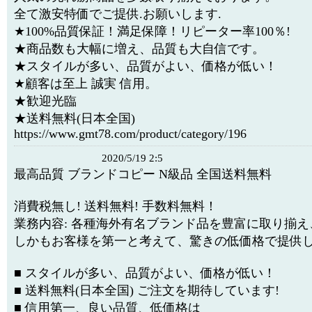
全て激安特価でご提供.お願いします.
★100%品質保証！満足保障！リピーター率100％!
★商品数も大幅に増え、品質も大自信です。
★スタイルが多い、品質がよい、価格が低い！
★顧客は至上 誠実 信用。
★歓迎光臨
★送料無料(日本全国)
https://www.gmt78.com/product/category/196
2020/5/19 2:5
最高品質 ブランドコピー N級品 全国送料無料
消費税無し! 送料無料! 手数料無料！
業務内容: 各種海外有名ブランド品を豊富に取り揃え
しかもお客様を第一と考えて、驚きの低価格で提供
■ スタイルが多い、品質がよい、価格が低い！
■ 送料無料(日本全国) ご注文を期待しています!
■ 信用第一、良い品質、低価格は