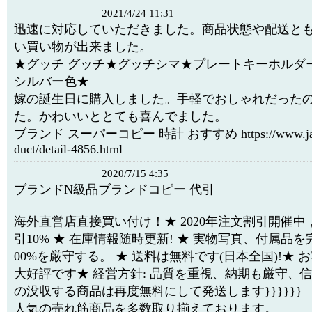
2021/4/24 11:31
迅速に対応していただきました。商品状態や配送と
い買い物が出来ました。
★グッチ グッチ★グッチシマ★プレートキーホルダ
シルバー色★
嫁の誕生日に購入しました。手軽でおしゃれだった
た。かわいいととても喜んでました。
ブランド スーパーコピー 時計 おすすめ https://www.japan
duct/detail-4856.html
2020/7/15 4:35
ブランドN級品ブランドコピー 代引
海外直営店直接買い付け！★ 2020年注文割引開催
引10% ★ 在庫情報随時更新! ★ 実物写真、付属品を完
00%を厳守する。 ★ 送料は無料です(日本全国)!★ 
大好評です★ 経営方針: 品質を重視、納期も厳守、
の没収する商品は再度無料にして発送します}}}}}}
人気の売れ筋商品を多数取り揃えております。