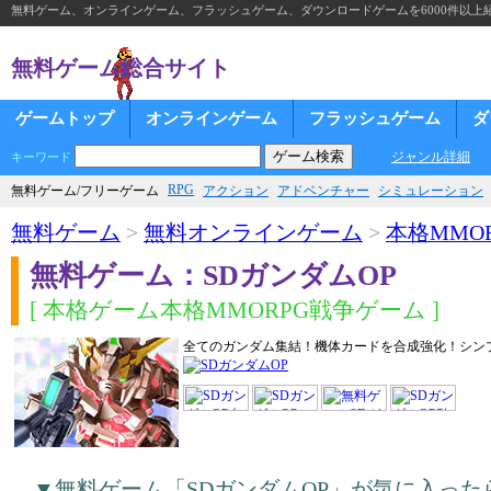
無料ゲーム、オンラインゲーム、フラッシュゲーム、ダウンロードゲームを6000件以上
無料ゲーム総合サイト
ゲームトップ
オンラインゲーム
フラッシュゲーム
ダ
ジャンル詳細
キーワード
RPG
無料ゲーム/フリーゲーム
アクション
アドベンチャー
シミュレーション
無料ゲーム
>
無料オンラインゲーム
>
本格MMOR
無料ゲーム：SDガンダムOP
[ 本格ゲーム本格MMORPG戦争ゲーム ]
全てのガンダム集結！機体カードを合成強化！シン
▼無料ゲーム「SDガンダムOP」が気に入っ