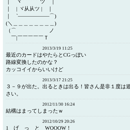
｜ ヾ ﾞﾞﾞﾞﾞﾞ ツ ｜
｜ | ヾ从从ツ | ｜
｜ `――――――⌒)
(＼＿＿＿＿＿＿＿＿)
（⌒ ノ
￣|￣￣￣￣￣Ｔ
2013/3/19 11:25
最近のカードはやたらとCGっぽい
路線変換したのかな？
カッコイイからいいけど
2013/3/17 21:25
３－９が出た。出るときは出る！皆さん是非１度は
さい。
2012/11/30 16:24
結構はまってしまったｗ
2012/10/29 20:26
1 げ っ と WOOOW！