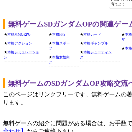
育てよう！
無料ゲームSDガンダムOPの関連ゲー
★
本格MMORPG
★
本格FPS
★
本格カード
★
本格
ザ
★
本格アクション
★
本格スポー
★
本格ギャンブル
ツ
★
本格
★
本格シミュレーショ
★
本格シューティン
ン
★
本格女性向
グ
け
無料ゲームのSDガンダムOP攻略交流
このページはリンクフリーです。無料ゲームの
ります。
無料ゲームの紹介に問題がある場合は、お手数
合わせ】
からご連絡下さい。