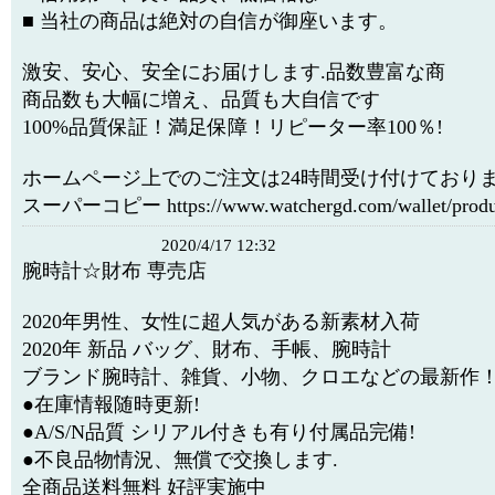
■ 当社の商品は絶対の自信が御座います。
激安、安心、安全にお届けします.品数豊富な商
商品数も大幅に増え、品質も大自信です
100%品質保証！満足保障！リピーター率100％!
ホームページ上でのご注文は24時間受け付けており
スーパーコピー https://www.watchergd.com/wallet/produc
2020/4/17 12:32
腕時計☆財布 専売店
2020年男性、女性に超人気がある新素材入荷
2020年 新品 バッグ、財布、手帳、腕時計
ブランド腕時計、雑貨、小物、クロエなどの最新作
●在庫情報随時更新!
●A/S/N品質 シリアル付きも有り付属品完備!
●不良品物情況、無償で交換します.
全商品送料無料 好評実施中