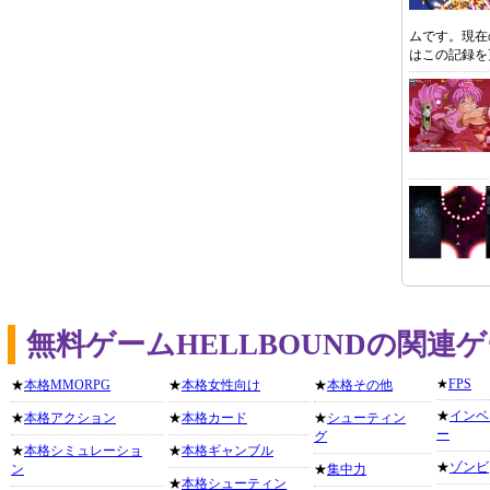
ムです。現在
はこの記録を
無料ゲームHELLBOUNDの関連
★
FPS
★
本格MMORPG
★
本格女性向け
★
本格その他
★
インベ
★
本格アクション
★
本格カード
★
シューティン
ー
グ
★
本格シミュレーショ
★
本格ギャンブル
★
ゾンビ
ン
★
集中力
★
本格シューティン