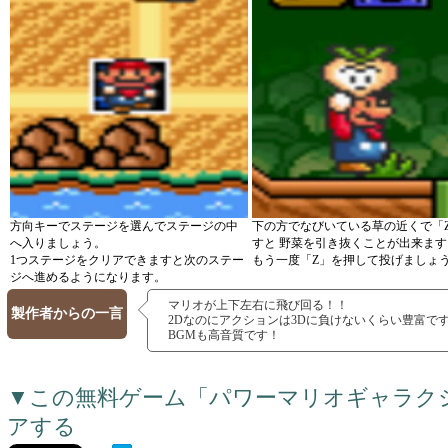
方向キーでステージを選んでステージの中
下の方でなびいている草の近くで「
へ入りましょう。
すと 野菜を引き抜くことが出来ます
1つステージをクリアできますと次のステー
もう一度「Z」を押して投げましょ
ジへ進めるようになります。
マリオが上下左右に飛び回る！！
製作者からの一言
2Dなのにアクションは3Dに負けないくらい豊富で
BGMも高音質です！
▼この無料ゲーム「パワーマリオギャラク
アする