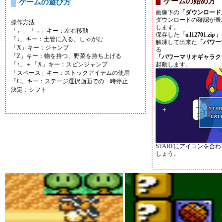
ゲームの始め方
ゲームの遊び方
画像下の
「ダウンロード
ダウンロードの確認が表
操作方法
します。
「←」「→」キー：左右移動
保存した
「u112701.zip」
「↓」キー：土管に入る、しゃがむ
解凍して出来た
「パワー
「X」キー：ジャンプ
る
「Z」キー：物を持つ、野菜を持ち上げる
「パワーマリオギャラクシ
「↑」＋「X」キー：スピンジャンプ
起動します。
「スペース」キー：ストックアイテムの使用
「C」キー：ステージ選択画面での一時停止
決定：シフト
STARTにアイコンを合
しょう。