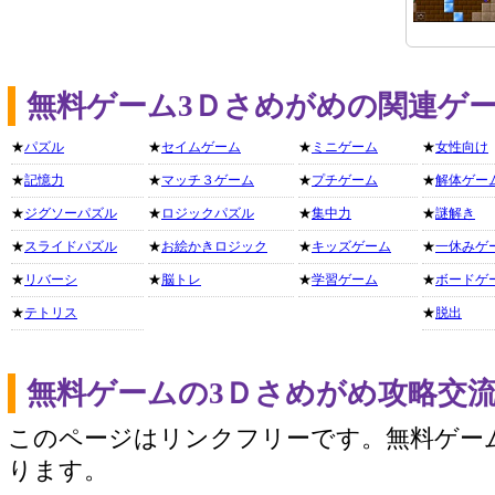
無料ゲーム3Ｄさめがめの関連ゲ
★
パズル
★
セイムゲーム
★
ミニゲーム
★
女性向け
★
記憶力
★
マッチ３ゲーム
★
プチゲーム
★
解体ゲー
★
ジグソーパズル
★
ロジックパズル
★
集中力
★
謎解き
★
スライドパズル
★
お絵かきロジック
★
キッズゲーム
★
一休みゲ
★
リバーシ
★
脳トレ
★
学習ゲーム
★
ボードゲ
★
テトリス
★
脱出
無料ゲームの3Ｄさめがめ攻略交
このページはリンクフリーです。無料ゲー
ります。