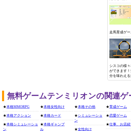
走馬育成ゲー
シスコの様々
ができます！
分を味わえる
無料ゲームテンミリオンの関連ゲ
★
本格MMORPG
★
本格女性向け
★
本格その他
★
育成ゲーム
★
本格アクション
★
本格カード
★
シミュレーショ
★
恋愛ゲーム
ン
★
本格シミュレーショ
★
本格ギャンブ
★
仕事、お店経
ン
ル
★
女性向け