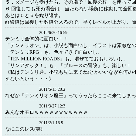
５．ダメージを受けたら、その場で「回復の杖」を使って
６.回復しても死ぬ場合は、当たらない場所に移動して全回
あとは５と６を繰り返す。
経験値は回復した数値分入るので、早くレベルが上がり、
2012/6/30 16:59
テンミリ全体的に面白い！！
「テンミリオン」は、小説も面白いし、イラストは素敵な
「テンミリRPG」も、色々できて面白いし、
「TEN MILLION ROADS」も、混ぜてておもしろいし、
「リンアタック！」も、「ブルースの冒険」も、楽しい！
《私はテンミリ通。小説も見に来てね(とかいいながら何の
えないという・・・》
2011/5/13 20:2
なぜか「テンミリオン魔王」ってうったらここに来てしま
2011/3/27 12:3
みんなオモロｗｗｗｗｗｗｗｗｗｗｗ
2011/2/1 16:9
なにこのレス(笑)