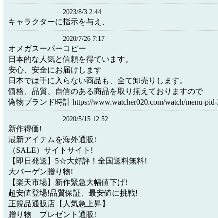
2023/8/3 2:44
キャラクターに指示を与え、
2020/7/26 7:17
オメガスーパーコピー
日本的な人気と信頼を得ています。
安心、安全にお届けします
日本では手に入らない商品も、全て卸売りします。
価格、品質、自信のある商品を取り揃えておりますので
偽物ブランド時計 https://www.watcher020.com/watch/menu-pid-2
2020/5/15 12:52
新作得価!
最新アイテムを海外通販!
（SALE）サイトサイト!
【即日発送】5☆大好評！全国送料無料!
大バーゲン贈り物!
【楽天市場】新作緊急大幅値下げ!
超安値登場!品質保証、最安値に挑戦!
正規品通販店【人気急上昇】
贈り物 ブレゼント通販!