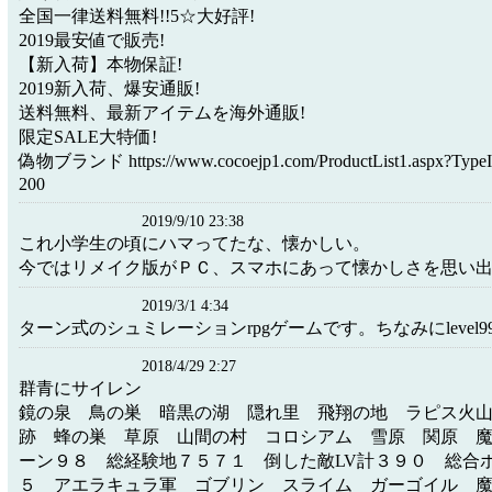
全国一律送料無料!!5☆大好評!
2019最安値で販売!
【新入荷】本物保証!
2019新入荷、爆安通販!
送料無料、最新アイテムを海外通販!
限定SALE大特価!
偽物ブランド https://www.cocoejp1.com/ProductList1.aspx?Type
200
2019/9/10 23:38
これ小学生の頃にハマってたな、懐かしい。
今ではリメイク版がＰＣ、スマホにあって懐かしさを思い
2019/3/1 4:34
ターン式のシュミレーションrpgゲームです。ちなみにlevel9
2018/4/29 2:27
群青にサイレン
鏡の泉 鳥の巣 暗黒の湖 隠れ里 飛翔の地 ラピス火
跡 蜂の巣 草原 山間の村 コロシアム 雪原 関原 
ーン９８ 総経験地７５７１ 倒した敵LV計３９０ 総合
５ アエラキュラ軍 ゴブリン スライム ガーゴイル 