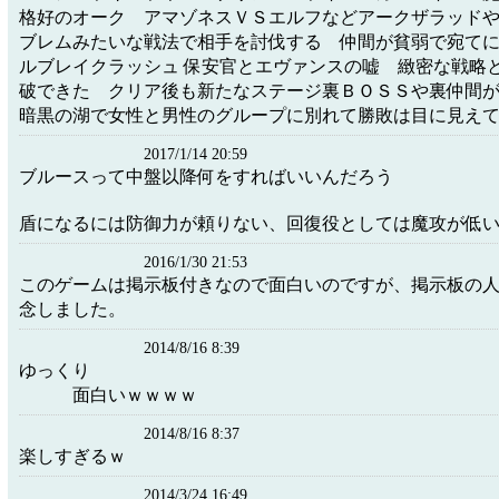
格好のオーク アマゾネスＶＳエルフなどアークザラッド
ブレムみたいな戦法で相手を討伐する 仲間が貧弱で宛てに
ルブレイクラッシュ 保安官とエヴァンスの嘘 緻密な戦略
破できた クリア後も新たなステージ裏ＢＯＳＳや裏仲間
暗黒の湖で女性と男性のグループに別れて勝敗は目に見え
2017/1/14 20:59
ブルースって中盤以降何をすればいいんだろう
盾になるには防御力が頼りない、回復役としては魔攻が低
2016/1/30 21:53
このゲームは掲示板付きなので面白いのですが、掲示板の
念しました。
2014/8/16 8:39
ゆっくり
面白いｗｗｗｗ
2014/8/16 8:37
楽しすぎるｗ
2014/3/24 16:49