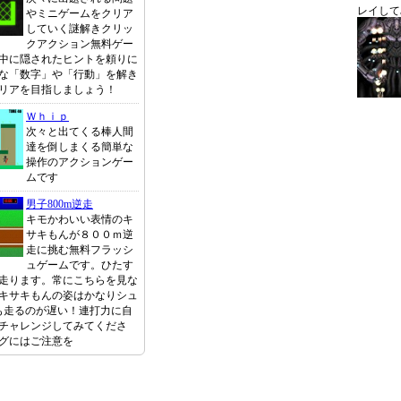
レイして
やミニゲームをクリア
していく謎解きクリッ
クアクション無料ゲー
中に隠されたヒントを頼りに
な「数字」や「行動」を解き
リアを目指しましょう！
Ｗｈｉｐ
次々と出てくる棒人間
達を倒しまくる簡単な
操作のアクションゲー
ムです
男子800m逆走
キモかわいい表情のキ
サキもんが８００ｍ逆
走に挑む無料フラッシ
ュゲームです。ひたす
走ります。常にこちらを見な
キサキもんの姿はかなりシュ
かも走るのが遅い！連打力に自
チャレンジしてみてくださ
グにはご注意を