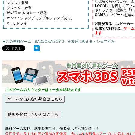
しばらく待ってから、画
マウス：発射
LOCAL」
を押して下さ
クリック：攻撃
キャラクター選択で
「OK
WASD or 方向キー：移動
GAME」
でゲームを始め
W or ↑：ジャンプ（ダブルジャンプあり）
R：リトライ
※音が鳴る（スピーカー
状態でなければ、
ゲーム
ます
▼この無料ゲーム「BAZOOKA BOY 3」を友達に教える・シェアする
このゲームのカウンターはトータル8818人です
無料ゲーム攻略、感想を書こう。作者様への批判は禁止！
公序良俗に反する内容や違法な画像等、法にふれる画像のアップには気をつけ