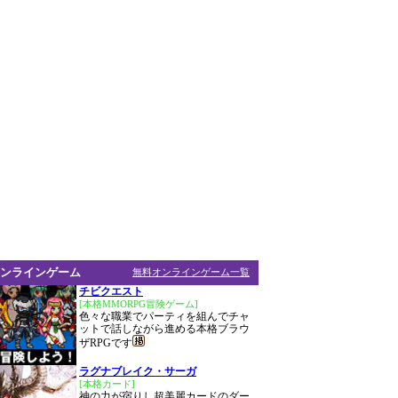
ンラインゲーム
無料オンラインゲーム一覧
チビクエスト
[本格MMORPG冒険ゲーム]
色々な職業でパーティを組んでチャ
ットで話しながら進める本格ブラウ
ザRPGです
ラグナブレイク・サーガ
[本格カード]
神の力が宿りし超美麗カードのダー