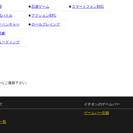
闘
★
忍者ゲーム
★
スマートフォン対応
戦バトル
★
アクションRPG
ドベンチャー
★
ロールプレイング
部劇
ューティング
からご連絡下さい。
て
イチオシのゲームバー
ゲームバー京都
一覧