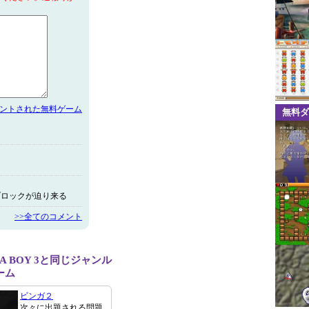
メントされた無料ゲーム
無料ダ
ブロックが迫り来る
>>全てのコメント
KA BOY 3と同じジャンル
ーム
ビンガ２
次々に出題される問題