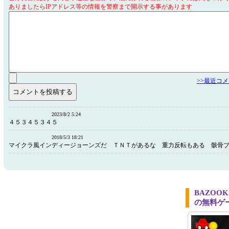
ありましたらIPアドレス等の情報を警察まで開示する事があります
>>最近コ
2023/8/2 5:24
４５３４５３４５
2018/5/3 18:21
マイクラ風インディージョーンズだ ＴＮＴがあるな 重力反転もある 骸骨
BAZOO
の無料ゲ