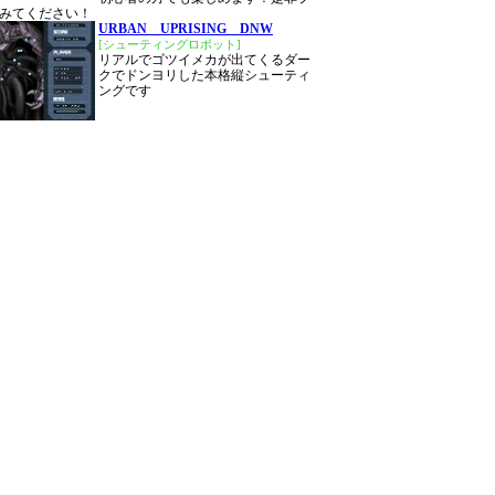
みてください！
URBAN UPRISING DNW
[シューティングロボット]
リアルでゴツイメカが出てくるダー
クでドンヨリした本格縦シューティ
ングです