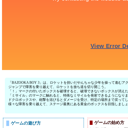
「BAZOOKA BOY 3」は、ロケットを担いだやんちゃな少年を操って進む
ジャンプで障害を乗り越えて、ロケットを放ち道を切り開こう。
「！」マークの付いたボックスを破壊すると、破壊できないボックスが消え
「ミサイル」のマークに触れると、特殊なミサイルを発射できるようになり
ドクロボックスや、砲撃を浴びるとダメージを受け、特定の場所まで戻って
様々な障害を乗り越えて、ステージ最奥にある黄金のボックスを目指しまし
ゲームの始め方
ゲームの遊び方