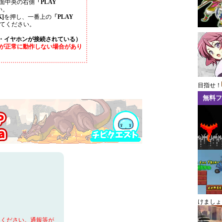
面中央の右側
「PLAY
い。
]
を押し、一番上の
「PLAY
てください。
・イヤホンが接続されている）
が正常に動作しない場合があり
目指せ！
無料フ
けましょ
てください。通報等が