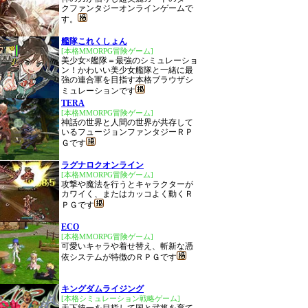
クファンタジーオンラインゲームで
す。
艦隊これくしょん
[本格MMORPG冒険ゲーム]
美少女×艦隊＝最強のシミュレーショ
ン！かわいい美少女艦隊と一緒に最
強の連合軍を目指す本格ブラウザシ
ミュレーションです
TERA
[本格MMORPG冒険ゲーム]
神話の世界と人間の世界が共存して
いるフュージョンファンタジーＲＰ
Ｇです
ラグナロクオンライン
[本格MMORPG冒険ゲーム]
攻撃や魔法を行うとキャラクターが
カワイく、またはカッコよく動くＲ
ＰＧです
ECO
[本格MMORPG冒険ゲーム]
可愛いキャラや着せ替え、斬新な憑
依システムが特徴のＲＰＧです
キングダムライジング
[本格シミュレーション戦略ゲーム]