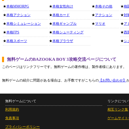
★
本格MMORPG
★
本格女性向け
★
本格その他
★
格
★
本格アクション
★
本格カード
★
アクション
★
対
★
本格シミュレーション
★
本格ギャンブル
★
マリオ
★
ア
★
本格FPS
★
本格シューティング
★
西
★
本格スポーツ
★
本格ブラウザ
★
シ
無料ゲームのBAZOOKA BOY 3攻略交流ページについて
このページはリンクフリーです。無料ゲームの著作権は、製作者様にあります。
無料ゲームの紹介に問題がある場合は、お手数ですがこちらの
【お問い合わせ】
無料ゲームについて
リンクについ
利用規約
相互リンク集
免責事項
ゲームサイト
プライバシーポリシー