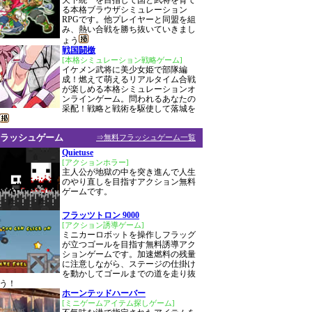
天下統一を目指して国と武将を育て
る本格ブラウザシミュレーション
RPGです。他プレイヤーと同盟を組
み、熱い合戦を勝ち抜いていきまし
ょう
戦国闘檄
[本格シミュレーション戦略ゲーム]
イケメン武将に美少女姫で部隊編
成！燃えて萌えるリアルタイム合戦
が楽しめる本格シミュレーションオ
ンラインゲーム。問われるあなたの
采配！戦略と戦術を駆使して落城を
ラッシュゲーム
⇒無料フラッシュゲーム一覧
Quietuse
[アクションホラー]
主人公が地獄の中を突き進んで人生
のやり直しを目指すアクション無料
ゲームです。
フラッツトロン 9000
[アクション誘導ゲーム]
ミニカーロボットを操作しフラッグ
が立つゴールを目指す無料誘導アク
ションゲームです。加速燃料の残量
に注意しながら、ステージの仕掛け
を動かしてゴールまでの道を走り抜
う！
ホーンテッドハーバー
[ミニゲームアイテム探しゲーム]