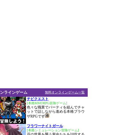
ンラインゲーム
無料オンラインゲーム一覧
チビクエスト
[本格MMORPG冒険ゲーム]
色々な職業でパーティを組んでチャ
ットで話しながら進める本格ブラウ
ザRPGです
フラワーナイトガール
[本格シミュレーション冒険ゲーム]
花の世界を襲う害虫たちを討伐する