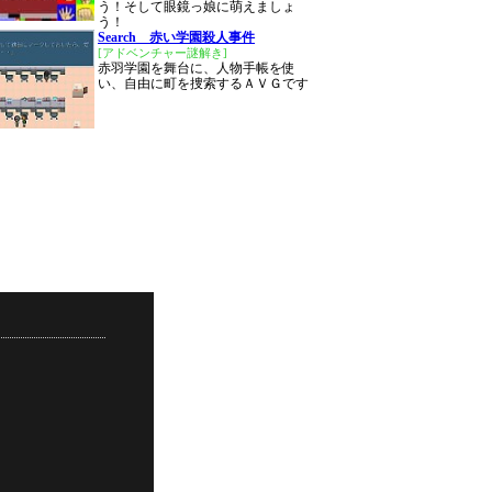
う！そして眼鏡っ娘に萌えましょ
う！
Search 赤い学園殺人事件
[アドベンチャー謎解き]
赤羽学園を舞台に、人物手帳を使
い、自由に町を捜索するＡＶＧです