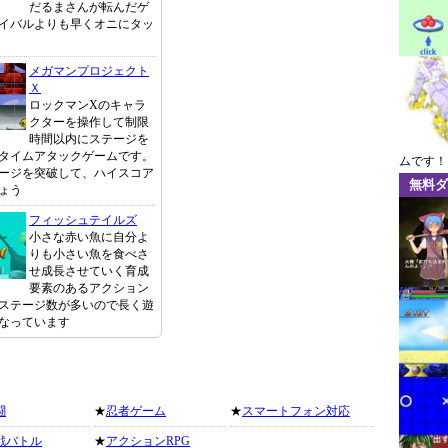
だるまさんが転んだゲ
イバルよりも早くオニにタッ
メガマンプロジェクト
Ｘ
ロックマンXのキャラ
クターを操作して制限
時間以内にステージを
タイムアタックゲームです。
ムです！
ージを突破して、ハイスコア
無料ダ
ょう
フィッシュテイルズ
小さな赤い魚に自分よ
りも小さい魚を食べさ
せ成長させていく育成
要素のあるアクション
ステージ数が多いので長く遊
なっています
闘
★
忍者ゲーム
★
スマートフォン対応
戦バトル
★
アクションRPG