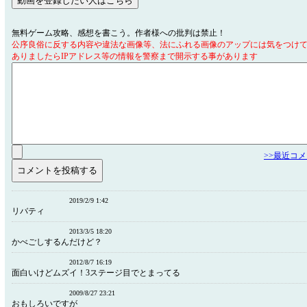
無料ゲーム攻略、感想を書こう。作者様への批判は禁止！
公序良俗に反する内容や違法な画像等、法にふれる画像のアップには気をつけ
ありましたらIPアドレス等の情報を警察まで開示する事があります
>>最近コ
2019/2/9 1:42
リバティ
2013/3/5 18:20
かべごしするんだけど？
2012/8/7 16:19
面白いけどムズイ！3ステージ目でとまってる
2009/8/27 23:21
おもしろいですが