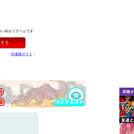
口へ向かうゲームです
イする
[
作者様サイト
]
本格オ