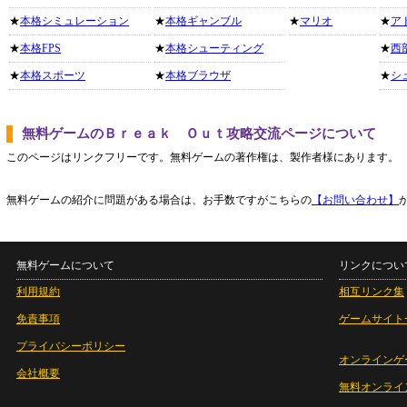
★
本格シミュレーション
★
本格ギャンブル
★
マリオ
★
ア
★
本格FPS
★
本格シューティング
★
西
★
本格スポーツ
★
本格ブラウザ
★
シ
無料ゲームのＢｒｅａｋ Ｏｕｔ攻略交流ページについて
このページはリンクフリーです。無料ゲームの著作権は、製作者様にあります。
無料ゲームの紹介に問題がある場合は、お手数ですがこちらの
【お問い合わせ】
無料ゲームについて
リンクについ
利用規約
相互リンク集
免責事項
ゲームサイト
プライバシーポリシー
オンラインゲ
会社概要
無料オンライ