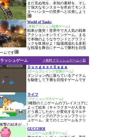
まだ見ぬ地を、未知の素材を、そし
て強大なモンスターを求めてモンス
ターハンターの世界へと出発しよう
World of Tanks
[本格アクション戦車ゲーム]
戦車が激突！世界中で大人気の戦車
アクションオンラインゲーム。まる
で本物のようなサウンドとグラフィ
ックを体感せよ！臨場感溢れる多彩
な戦場を舞台にチームで勝利を目指
ームです
ラッシュゲーム
⇒無料フラッシュゲーム一覧
ＤｕｎｇｅｏｎＳａｇａ
[ロールプレイング冒険ゲーム]
ダンジョン内に落ちているアイテム
を駆使して下層を目指すゲームです
ライフ
[アクションプチゲーム]
5種類のミニゲームのプレイスコアに
よって結末（キャラクターが人生を
どう過ごしたか）が変化するマルチ
エンディングのアクションフラッシ
ュゲーム。全てのミニゲームをクリ
衝撃の結末が…！
GUCCHOI
[ミニゲームお菓子ゲーム]