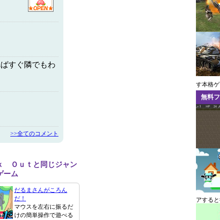
ればすぐ隣でもわ
す本格ゲ
無料フ
>>全てのコメント
ｋ Ｏｕｔと同じジャン
ゲーム
だるまさんがころん
だ！
アすると
マウスを左右に振るだ
けの簡単操作で遊べる