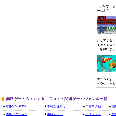
ームです。ラ
チしよう！
クリアする、
すばやくステ
ーを狙いまし
ゲームです。
べるゲームと
無料ゲームＢｒｅａｋ Ｏｕｔの関連ゲームジャンル一覧
★
本格MMORPG
★
本格女性向け
★
本格その他
★
格
★
本格アクション
★
本格カード
★
アクション
★
対