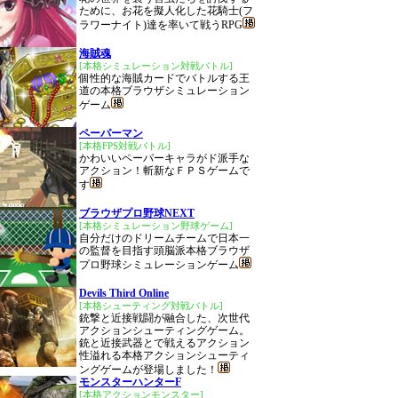
ために、お花を擬人化した花騎士(フ
ラワーナイト)達を率いて戦うRPG
海賊魂
[本格シミュレーション対戦バトル]
個性的な海賊カードでバトルする王
道の本格ブラウザシミュレーション
ゲーム
ペーパーマン
[本格FPS対戦バトル]
かわいいペーパーキャラがド派手な
アクション！斬新なＦＰＳゲームで
す
ブラウザプロ野球NEXT
[本格シミュレーション野球ゲーム]
自分だけのドリームチームで日本一
の監督を目指す頭脳派本格ブラウザ
プロ野球シミュレーションゲーム
Devils Third Online
[本格シューティング対戦バトル]
銃撃と近接戦闘が融合した、次世代
アクションシューティングゲーム。
銃と近接武器とで戦えるアクション
性溢れる本格アクションシューティ
ングゲームが登場しました！
モンスターハンターF
[本格アクションモンスター]