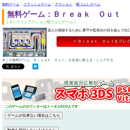
無料ゲーム
>
フラッシュゲーム
>
アクション
>
暇つぶしゲーム
無料ゲーム：Ｂｒｅａｋ Ｏｕｔ
[ オンラインアクション暇つぶしゲーム ]
囚人が脱獄するために看守や監視台の目を盗んで出
⇒ Ｂｒｅａｋ Ｏｕｔをプレ
▼この無料ゲーム「Ｂｒｅａｋ Ｏｕｔ」を友達に教える・シェアする
このゲームのカウンターはトータル9229人です