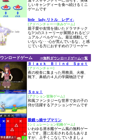
激マズキャンディーに当らず、美味
しいキャンディーを食べ続けるミニ
ゲームです
little lady-リトル レディ-
[アドベンチャー一休みゲーム]
親子愛や友情を描いたドラマチック
な3つのストーリーが展開されるビジ
ュアルノベルゲーム。最近感動して
いないな･･･心が荒んでいるな、と感
じている方におすすめのフリーゲー
ウンロードゲーム
⇒無料ダウンロードゲーム一覧
Ｂｌａｃｋ Ｂｌｉｎｄ Ｓｐｏｔ
[アドベンチャー]
夜の校舎に集まった用務員、火種、
靴下、鼻紙の４人の学園物語です
Ｓｏｕｌ
[アクション冒険ゲーム]
和風ファンタジーな世界で女の子の
侍が活躍するアクションゲームです
眼鏡っ娘サブマリン
[シミュレーション戦略ゲーム]
いわゆる潜水艦ゲーム風の無料ゲー
ムです。運に左右される点もありま
すが、上手くこなしていきましょ