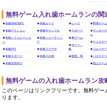
無料ゲーム入れ歯ホームランの関
★
本格MMORPG
★
本格カード
★
レース
★
野球ゲー
★
本格アクション
★
本格ギャンブル
★
スポーツ
★
サッカー
ム
★
本格シミュレーショ
★
本格シューティン
★
車ゲーム
ン
グ
★
テニスゲ
★
ボート、
★
本格FPS
★
本格ブラウザ
船
★
ゴルフゲ
★
本格スポーツ
★
本格その他
★
競馬、馬
★
バスケゲ
★
本格女性向け
★
陸上ゲー
無料ゲームの入れ歯ホームラン攻
このページはリンクフリーです。無料ゲー
ります。