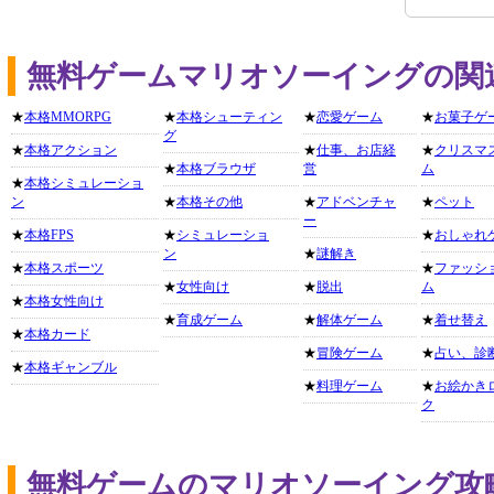
無料ゲームマリオソーイングの関
★
本格MMORPG
★
本格シューティン
★
恋愛ゲーム
★
お菓子ゲ
グ
★
本格アクション
★
仕事、お店経
★
クリスマ
★
本格ブラウザ
営
ム
★
本格シミュレーショ
ン
★
本格その他
★
アドベンチャ
★
ペット
ー
★
本格FPS
★
シミュレーショ
★
おしゃれ
ン
★
謎解き
★
本格スポーツ
★
ファッシ
★
女性向け
★
脱出
ム
★
本格女性向け
★
育成ゲーム
★
解体ゲーム
★
着せ替え
★
本格カード
★
冒険ゲーム
★
占い、診
★
本格ギャンブル
★
料理ゲーム
★
お絵かき
ク
無料ゲームのマリオソーイング攻