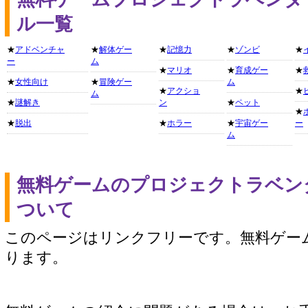
ル一覧
★
アドベンチャ
★
解体ゲー
★
記憶力
★
ゾンビ
★
ー
ム
★
マリオ
★
育成ゲー
★
★
女性向け
★
冒険ゲー
ム
★
アクショ
★
ム
★
謎解き
ン
★
ペット
★
★
脱出
★
ホラー
★
宇宙ゲー
ー
ム
無料ゲームのプロジェクトラベン
ついて
このページはリンクフリーです。無料ゲー
ります。