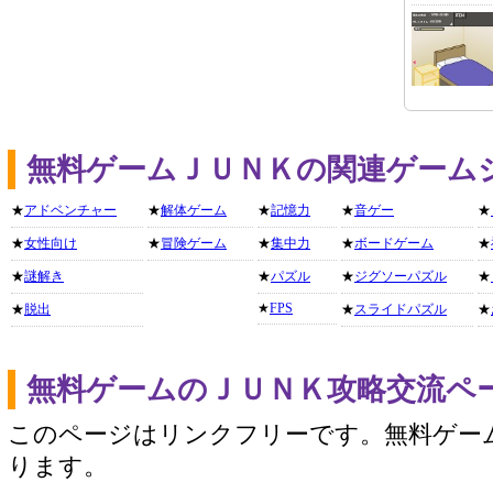
無料ゲームＪＵＮＫの関連ゲーム
★
アドベンチャー
★
解体ゲーム
★
記憶力
★
音ゲー
★
★
女性向け
★
冒険ゲーム
★
集中力
★
ボードゲーム
★
★
謎解き
★
パズル
★
ジグソーパズル
★
★
FPS
★
脱出
★
スライドパズル
★
無料ゲームのＪＵＮＫ攻略交流ペ
このページはリンクフリーです。無料ゲー
ります。