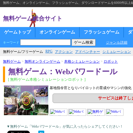
無料ゲーム、オンラインゲーム、フラッシュゲーム、ダウンロードゲームを6000件以上
無料ゲーム総合サイト
ゲームトップ
オンラインゲーム
フラッシュゲーム
ダ
ジャンル詳細
キーワード
RPG
無料ゲーム/フリーゲーム
アクション
アドベンチャー
シミュレーション
無料ゲーム
>
無料オンラインゲーム
>
本格シミュレーション
>
ロボット
無料ゲーム：Webパワードール
[ 無料ゲーム本格シミュレーションロボット ]
基地指令官となりパイロットの育成やマシンの強化
サービスは終了し
▼無料ゲーム「Webパワードール」が気に入ったらシェアしてください！