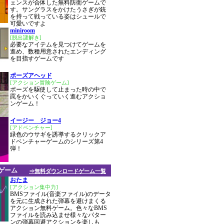
ェンスが合体した無料防衛ゲームで
す。サングラスをかけたうさぎが銃
を持って戦っている姿はシュールで
可愛いですよ
miniroom
[脱出謎解き]
必要なアイテムを見つけてゲームを
進め、数種用意されたエンディング
を目指すゲームです
ポーズアヘッド
[アクション冒険ゲーム]
ポーズを駆使して止まった時の中で
罠をかいくぐっていく進むアクショ
ンゲーム！
イージー ジョー4
[アドベンチャー]
緑色のウサギを誘導するクリックア
ドベンチャーゲームのシリーズ第4
弾！
ゲーム
⇒無料ダウンロードゲーム一覧
おたま
[アクション集中力]
BMSファイル(音楽ファイル)のデータ
を元に生成された弾幕を避けまくる
アクション無料ゲーム。色々なBMS
ファイルを読み込ませ様々なパター
ンの弾幕回避アクションを楽しも