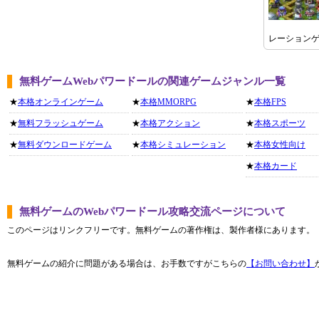
レーション
無料ゲームWebパワードールの関連ゲームジャンル一覧
★
本格オンラインゲーム
★
本格MMORPG
★
本格FPS
★
無料フラッシュゲーム
★
本格アクション
★
本格スポーツ
★
無料ダウンロードゲーム
★
本格シミュレーション
★
本格女性向け
★
本格カード
無料ゲームのWebパワードール攻略交流ページについて
このページはリンクフリーです。無料ゲームの著作権は、製作者様にあります。
無料ゲームの紹介に問題がある場合は、お手数ですがこちらの
【お問い合わせ】