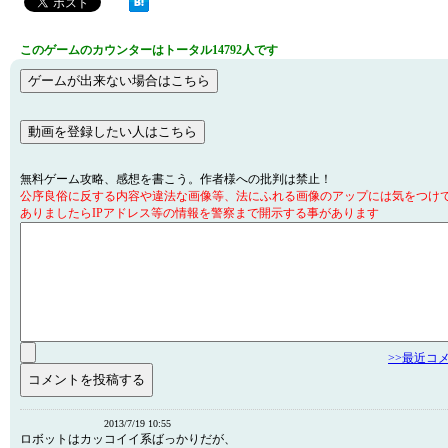
このゲームのカウンターはトータル14792人です
無料ゲーム攻略、感想を書こう。作者様への批判は禁止！
公序良俗に反する内容や違法な画像等、法にふれる画像のアップには気をつけ
ありましたらIPアドレス等の情報を警察まで開示する事があります
>>最近コ
2013/7/19 10:55
ロボットはカッコイイ系ばっかりだが、