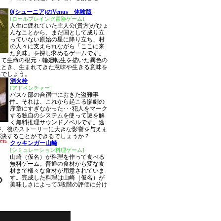
0(シューニア)のVenus 体験版
[ロールプレイング冒険ゲーム]
人生に疲れていた主人公(貴方)がひょ
んなことから、まだ国として成り立
っていない原始の星に降り立ち、村
の人々に支えられながら「ここに来
た意味」を探し求めるゲームです。
して生命の根元・輪廻転生を描いた異色の
たとき、生まれてきた意味や生きる意味を
るでしょう。
消火栓
[アドベンチャー]
バスケ部の合宿中におきた盗難事
件。それは、これから起こる惨劇の
序章にすぎなかった･･･犯人をマーク
する独自のシステムを使って謎を解
く無料推理サウンドノベルです。途
が、後のストーリーに大きな影響を与えま
解決することができるでしょうか？
クッキンガー山崎
[シミュレーション料理ゲーム]
山崎（仮名）が料理を作って食べる
無料ゲーム。普通の食材から変な食
材まで様々な食材が用意されていま
す。完成した料理は山崎（仮名）が
美味しさによって5段階の評価に分け