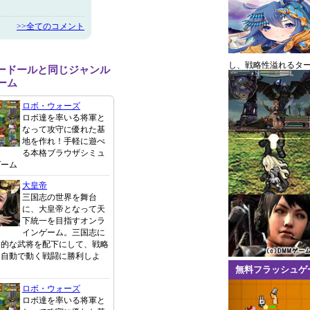
>>全てのコメント
し、戦略性溢れるタ
ワードールと同じジャンル
ーム
ロボ・ウォーズ
ロボ達を率いる将軍と
なって攻守に優れた基
地を作れ！手軽に遊べ
る本格ブラウザシミュ
ゲーム
大皇帝
三国志の世界を舞台
に、大皇帝となって天
下統一を目指すオンラ
インゲーム。三国志に
力的な武将を配下にして、戦略
、自動で動く戦闘に勝利しよ
無料フラッシュゲ
ロボ・ウォーズ
ロボ達を率いる将軍と