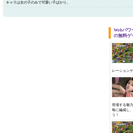
キャラは女の子のみで可愛い子ばかり。
Webパ
の無料ゲ
レーション
登場する魅
毎に編成し
う！