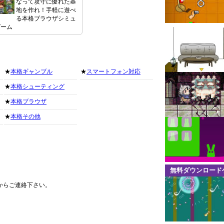
なって攻守に優れた基
地を作れ！手軽に遊べ
る本格ブラウザシミュ
ゲーム
★
本格ギャンブル
★
スマートフォン対応
★
本格シューティング
★
本格ブラウザ
★
本格その他
無料ダウンロード
からご連絡下さい。