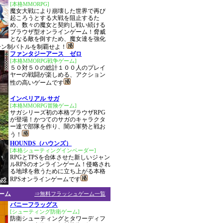
[本格MMORPG]
魔女大戦により崩壊した世界で再び
起ころうとする大戦を阻止するた
め、数々の魔女と契約し戦い続ける
ブラウザ型オンラインゲーム！脅威
となる敵を倒すため、魔女達を強化
ーン制バトルを制覇せよ！
ファンタジーアース ゼロ
[本格MMORPG戦争ゲーム]
５０対５０の総計１００人のプレイ
ヤーの戦闘が楽しめる、アクション
性の高いゲームです
インペリアル サガ
[本格MMORPG冒険ゲーム]
サガシリーズ初の本格ブラウザRPG
が登場！かつてのサガのキャラクタ
ー達で部隊を作り、闇の軍勢と戦お
う！
HOUNDS（ハウンズ）
[本格シューティングインベーダー]
RPGとTPSを合体させた新しいジャン
ルRPSのオンラインゲーム！侵略され
る地球を救うために立ち上がる本格
RPSオンラインゲームです
ーム
⇒無料フラッシュゲーム一覧
バニーフラッグス
[シューティング防衛ゲーム]
防衛シューティングとタワーディフ