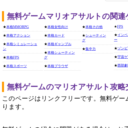
無料ゲームマリオアサルトの関連
★
FPS
★
本格MMORPG
★
本格女性向け
★
本格その他
★
インベ
★
本格アクション
★
本格カード
★
シューティン
ー
グ
★
本格シミュレーショ
★
本格ギャンブル
★
ゾンビ
ン
★
集中力
★
本格シューティン
★
宇宙ゲ
★
本格FPS
グ
★
西部劇
★
本格スポーツ
★
本格ブラウザ
無料ゲームのマリオアサルト攻略
このページはリンクフリーです。無料ゲー
ります。