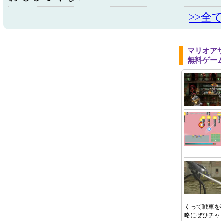
>>全
マリオア
無料ゲー
くって戦車を
略にぜひチャ