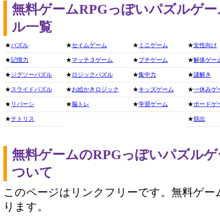
無料ゲームRPGっぽいパズルゲ
ル一覧
★
パズル
★
セイムゲーム
★
ミニゲーム
★
女性向け
★
記憶力
★
マッチ３ゲーム
★
プチゲーム
★
解体ゲー
★
ジグソーパズル
★
ロジックパズル
★
集中力
★
謎解き
★
スライドパズル
★
お絵かきロジック
★
キッズゲーム
★
一休みゲ
★
リバーシ
★
脳トレ
★
学習ゲーム
★
ボードゲ
★
テトリス
★
脱出
無料ゲームのRPGっぽいパズル
ついて
このページはリンクフリーです。無料ゲー
ります。