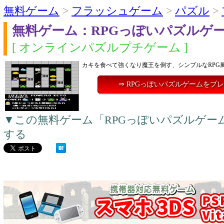
無料ゲーム
>
フラッシュゲーム
>
パズル
>
無料ゲーム：RPGっぽいパズルゲ
[ オンラインパズルプチゲーム ]
カキを食べて強くなり魔王を倒す、シンプルなRPG
⇒ RPGっぽいパズルゲームをプ
▼この無料ゲーム「RPGっぽいパズルゲー
する