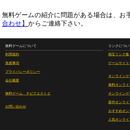
無料ゲームの紹介に問題がある場合は、お
合わせ】
からご連絡下さい。
無料ゲームについて
リンクについ
利用規約
相互リンク集
免責事項
ゲームサイト
プライバシーポリシー
オンラインゲ
会社概要
無料オンライ
無料ゲーム チビクエスト２
オンラインゲ
新作オンライ
お問い合わせ
おすすめオン
人気オンライ