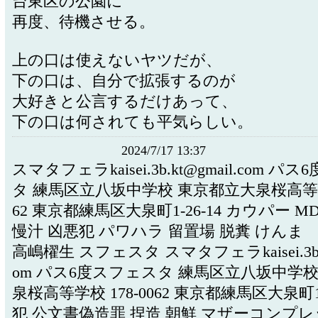
台東区の公園に
再度、待機させる。
上の口は使えないヤツだが、
下の口は、自分で拡張するのが
大好きと公言するだけあって、
下の口は何されても平気らしい。
2024/7/17 13:37
スマタフェラkaisei.3b.kt@gmail.com 
タ 練馬区立八坂中学校 東京都立大泉桜高等学校
62 東京都練馬区大泉町1-26-14 カウパー M
慢汁 凶悪犯 パワハラ 留置場 脱糞 けんま
高嶋櫂生 スフェスタ スマタフェラkaisei.3b.kt
om パス6度スフェスタ 練馬区立八坂中学校
泉桜高等学校 178-0062 東京都練馬区大泉町1-
犯 公文書偽造罪 捏造 朝鮮 マザーコンプレ