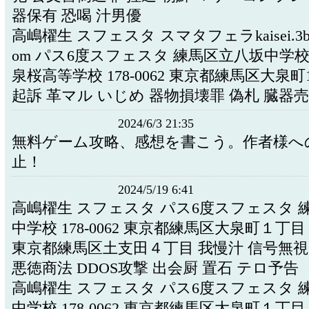
器保有 恐喝 汁男優
高嶋櫂生 スフェスタ スマタフェラkaisei.3b.kt
om パス6度スフェスタ 練馬区立八坂中学校
泉桜高等学校 178-0062 東京都練馬区大泉町1-
起訴 革マル いじめ 器物損壊罪 偽札 臓器
2024/6/3 21:35
無料ゲーム攻略、感想を書こう。作者様へ
止！
2024/5/19 6:41
高嶋櫂生 スフェスタ パス6度スフェスタ 
中学校 178-0062 東京都練馬区大泉町１丁
東京都練馬区土支田４丁目 我慢汁 信号無視
悪徳商法 DDOS攻撃 出会厨 置石 テロ予告
高嶋櫂生 スフェスタ パス6度スフェスタ 
中学校 178-0062 東京都練馬区大泉町１丁