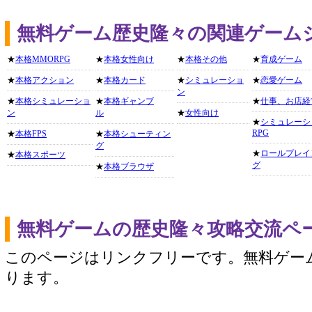
無料ゲーム歴史隆々の関連ゲーム
★
本格MMORPG
★
本格女性向け
★
本格その他
★
育成ゲーム
★
本格アクション
★
本格カード
★
シミュレーショ
★
恋愛ゲーム
ン
★
本格シミュレーショ
★
本格ギャンブ
★
仕事、お店経
ン
ル
★
女性向け
★
シミュレーシ
RPG
★
本格FPS
★
本格シューティン
グ
★
ロールプレイ
★
本格スポーツ
グ
★
本格ブラウザ
無料ゲームの歴史隆々攻略交流ペ
このページはリンクフリーです。無料ゲー
ります。