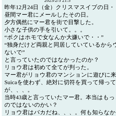
2025/2/5 21:5
昨年12月24日（金）クリスマスイブの日・
昼間マー君にメールしたその日。
夕方偶然にマー君を街で目撃した。
小さな子供の手を引いて。。。
“ボクはホモで女なんか大嫌いで・・”
“独身だけど両親と同居していているから
ないで”
と言っていたのではなかったのか？
リョウ君は初めて全てが判った。
マー君がリョウ君のマンションに遊びに来
Suicaを使わず、絶対に切符を買って帰っ
が、、、。
当時43歳と言っていたマー君。本当はも
のではないのかい？
リョウ君はバカだね、、、。何も知らなか