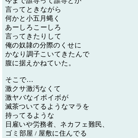
今まで誰専って誰専とか
言ってときながら
何かと小五月蝿く
あーしろこーしろ
言ってきたりして
俺の奴隷の分際のくせに
かなり調子こいてきたんで
腹に据えかねていた。
そこで…
激クサ激汚なくて
激ヤバなイボイボが
滅茶ついてるようなマラを
持ってるような
日雇いや労務者、ネカフェ難民、
ゴミ部屋 / 屋敷に住んでる