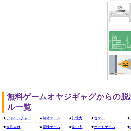
無料ゲームオヤジギャグからの脱
ル一覧
★
アドベンチャー
★
解体ゲーム
★
記憶力
★
音ゲー
★
★
女性向け
★
冒険ゲーム
★
集中力
★
ボードゲーム
★