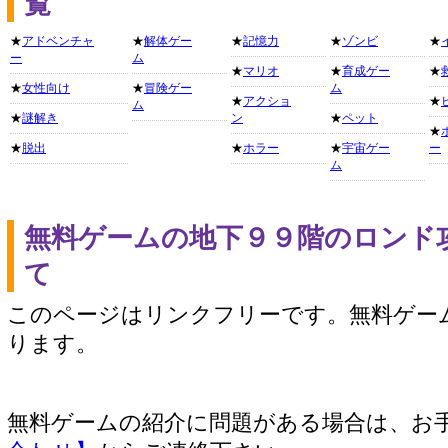
覧
★
アドベンチャ
★
解体ゲー
★
記憶力
★
ゾンビ
★
ー
ム
★
マリオ
★
育成ゲー
★
★
女性向け
★
冒険ゲー
ム
★
アクショ
★
ム
★
謎解き
ン
★
ペット
★
★
脱出
★
ホラー
★
宇宙ゲー
ー
ム
無料ゲームの地下９９階のロンド
て
このページはリンクフリーです。無料ゲー
ります。
無料ゲームの紹介に問題がある場合は、お