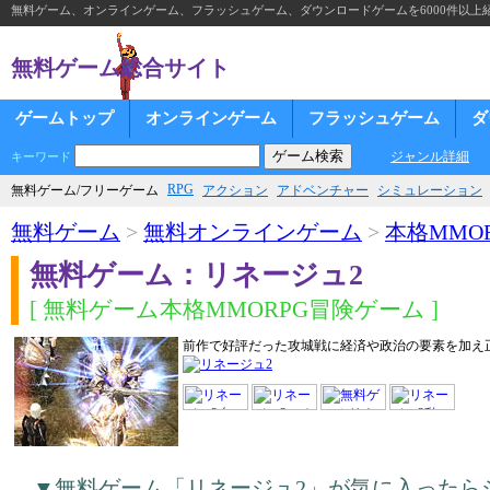
無料ゲーム、オンラインゲーム、フラッシュゲーム、ダウンロードゲームを6000件以上
無料ゲーム総合サイト
ゲームトップ
オンラインゲーム
フラッシュゲーム
ダ
ジャンル詳細
キーワード
RPG
無料ゲーム/フリーゲーム
アクション
アドベンチャー
シミュレーション
無料ゲーム
>
無料オンラインゲーム
>
本格MMOR
無料ゲーム：リネージュ2
[ 無料ゲーム本格MMORPG冒険ゲーム ]
前作で好評だった攻城戦に経済や政治の要素を加え
▼無料ゲーム「リネージュ2」が気に入ったら