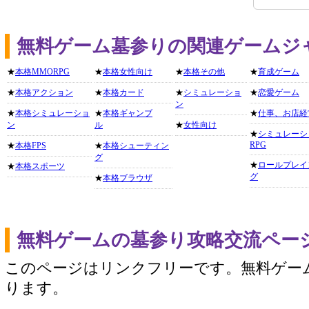
無料ゲーム墓参りの関連ゲームジ
★
本格MMORPG
★
本格女性向け
★
本格その他
★
育成ゲーム
★
本格アクション
★
本格カード
★
シミュレーショ
★
恋愛ゲーム
ン
★
本格シミュレーショ
★
本格ギャンブ
★
仕事、お店経
ン
ル
★
女性向け
★
シミュレーシ
RPG
★
本格FPS
★
本格シューティン
グ
★
ロールプレイ
★
本格スポーツ
グ
★
本格ブラウザ
無料ゲームの墓参り攻略交流ペー
このページはリンクフリーです。無料ゲー
ります。