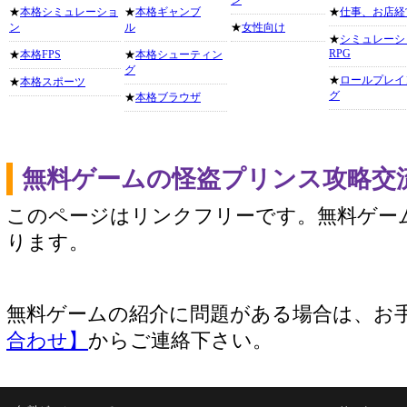
ン
★
本格シミュレーショ
★
本格ギャンブ
★
仕事、お店経
ン
ル
★
女性向け
★
シミュレーシ
RPG
★
本格FPS
★
本格シューティン
グ
★
ロールプレイ
★
本格スポーツ
グ
★
本格ブラウザ
無料ゲームの怪盗プリンス攻略交
このページはリンクフリーです。無料ゲー
ります。
無料ゲームの紹介に問題がある場合は、お
合わせ】
からご連絡下さい。