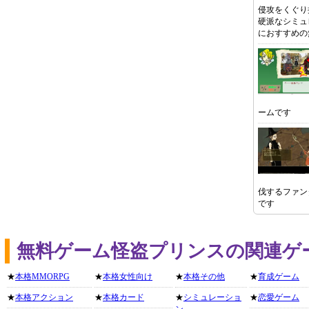
侵攻をくぐり
硬派なシミュ
におすすめの
ームです
伐するファン
です
無料ゲーム怪盗プリンスの関連ゲ
★
本格MMORPG
★
本格女性向け
★
本格その他
★
育成ゲーム
★
本格アクション
★
本格カード
★
シミュレーショ
★
恋愛ゲーム