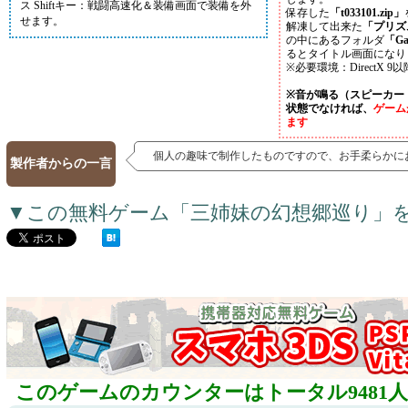
ス Shiftキー：戦闘高速化＆装備画面で装備を外
保存した
「t033101.zip」
せます。
解凍して出来た
「プリズ
の中にあるフォルダ
「Ga
るとタイトル画面になり
※必要環境：DirectX
※音が鳴る（スピーカー
状態でなければ、
ゲーム
ます
個人の趣味で制作したものですので、お手柔らかに
製作者からの一言
▼この無料ゲーム「三姉妹の幻想郷巡り」
このゲームのカウンターはトータル9481