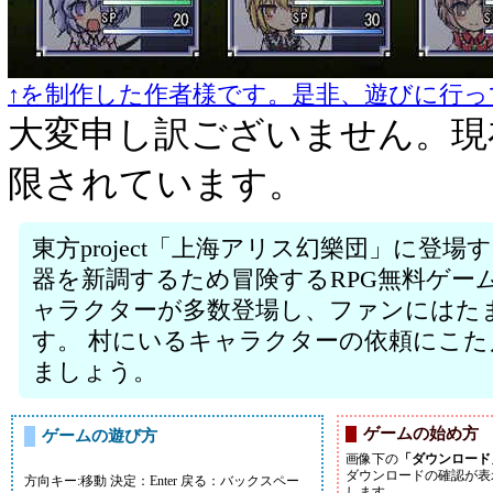
↑を制作した作者様です。是非、遊びに行っ
大変申し訳ございません。現
限されています。
東方project「上海アリス幻樂団」に登
器を新調するため冒険するRPG無料ゲー
ャラクターが多数登場し、ファンにはた
す。 村にいるキャラクターの依頼にこ
ましょう。
ゲームの始め方
ゲームの遊び方
画像下の
「ダウンロード
ダウンロードの確認が表
方向キー:移動 決定：Enter 戻る：バックスペー
します。