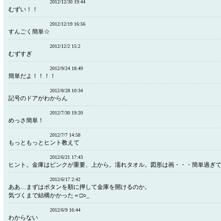
2012/12/30 19:44
むずい！！
2012/12/19 16:56
すんごく簡単☆
2012/12/2 15:2
むずすぎ
2012/9/24 18:49
簡単だよ！！！！
2012/8/28 10:34
記号のドアがわからん
2012/7/30 19:20
めっさ簡単！
2012/7/7 14:58
もっともっとヒント教えて
2012/6/21 17:43
ヒント。金庫はピンクが重要、上から。濡れタオル。図形は画・・・簡単過ぎ
2012/6/17 2:42
ああ…まずはボタンを順に押して金庫を開けるのか。
気づくまで結構かかった＝□○_
2012/6/9 16:44
わからない