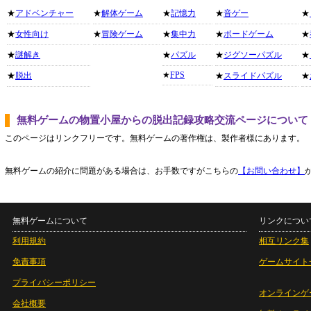
★
アドベンチャー
★
解体ゲーム
★
記憶力
★
音ゲー
★
★
女性向け
★
冒険ゲーム
★
集中力
★
ボードゲーム
★
★
謎解き
★
パズル
★
ジグソーパズル
★
★
FPS
★
脱出
★
スライドパズル
★
無料ゲームの物置小屋からの脱出記録攻略交流ページについて
このページはリンクフリーです。無料ゲームの著作権は、製作者様にあります。
無料ゲームの紹介に問題がある場合は、お手数ですがこちらの
【お問い合わせ】
無料ゲームについて
リンクについ
利用規約
相互リンク集
免責事項
ゲームサイト
プライバシーポリシー
オンラインゲ
会社概要