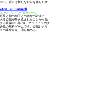
RPG。貴方は新たな伝説を作りだす
wheel of fortuneⅢ
[ロールプレイング冒険ゲーム]
厄星と神の御子との宿命の対決に、
ある盗賊が巻き込まれたことから始
まる長編RPG第3弾。グラフィックは
必見の無料ゲームです。盗賊レクサ
スの運命が今、回り始める。