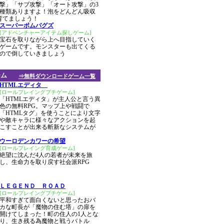
撃」「サブ攻撃」「オート攻撃」の3
種類ありますよ！泡をどんどん吸収
育てましょう！
スーパーボムバグズ
[アドベンチャーアイテム探しゲーム]
宝石を取りながら上へ目指していく
ゲームです。モンスターも出てくる
ので倒していきましょう
ーム
⇒無料ダウンロードゲーム一覧
HTMLエディタ
[ロールプレイングプチゲーム]
「HTMLエディタ」が主人公と言う異
色の無料RPG。マップ上や戦闘で
「HTMLタグ」を使うことにより文字
や敵キャラに様々なアクションを起
こすことが出来る斬新なシステムが
ウーロデンカワーの希望
[ロールプレイング育成ゲーム]
絶望に沈んだ4人の若者が未来を旅
し、生命力を取り戻す社会派RPG
ＬＥＧＥＮＤ ＲＯＡＤ
[ロールプレイングプチゲーム]
平和すぎて面白くないと思ったおバ
カな町長が「魔物の住む塔」の扉を
開けてしまった！町の住人の1人とな
り、生き残る為魔物と戦うバトル