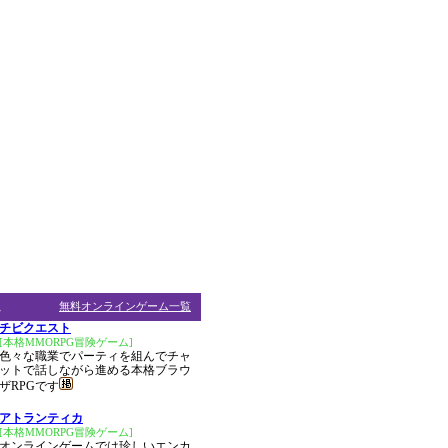
ム
無料オンラインゲーム一覧
チビクエスト
[本格MMORPG冒険ゲーム]
色々な職業でパーティを組んでチャ
ットで話しながら進める本格ブラウ
ザRPGです
アトランティカ
[本格MMORPG冒険ゲーム]
オンラインゲームでは珍しいエンカ