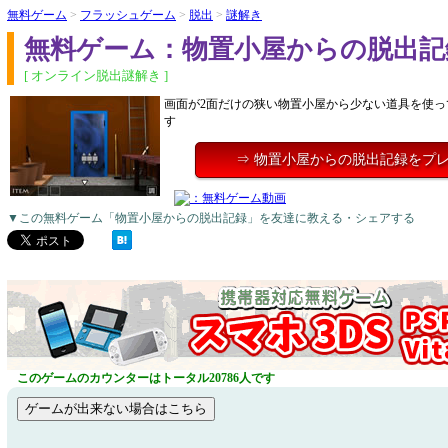
無料ゲーム
>
フラッシュゲーム
>
脱出
>
謎解き
無料ゲーム：物置小屋からの脱出記
[ オンライン脱出謎解き ]
画面が2面だけの狭い物置小屋から少ない道具を使っ
す
⇒ 物置小屋からの脱出記録をプ
▼この無料ゲーム「物置小屋からの脱出記録」を友達に教える・シェアする
このゲームのカウンターはトータル20786人です