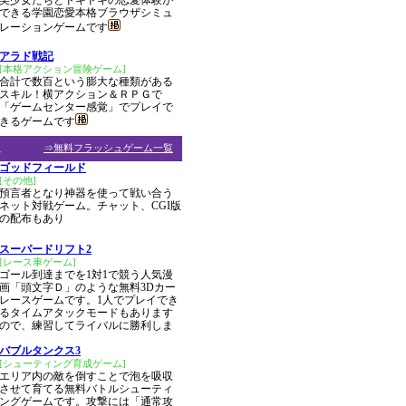
美少女たちとドキドキの恋愛体験が
できる学園恋愛本格ブラウザシミュ
レーションゲームです
アラド戦記
[本格アクション冒険ゲーム]
合計で数百という膨大な種類がある
スキル！横アクション＆ＲＰＧで
「ゲームセンター感覚」でプレイで
きるゲームです
ム
⇒無料フラッシュゲーム一覧
ゴッドフィールド
[その他]
預言者となり神器を使って戦い合う
ネット対戦ゲーム。チャット、CGI版
の配布もあり
スーパードリフト2
[レース車ゲーム]
ゴール到達までを1対1で競う人気漫
画「頭文字Ｄ」のような無料3Dカー
レースゲームです。1人でプレイでき
るタイムアタックモードもあります
ので、練習してライバルに勝利しま
バブルタンクス3
[シューティング育成ゲーム]
エリア内の敵を倒すことで泡を吸収
させて育てる無料バトルシューティ
ングゲームです。攻撃には「通常攻