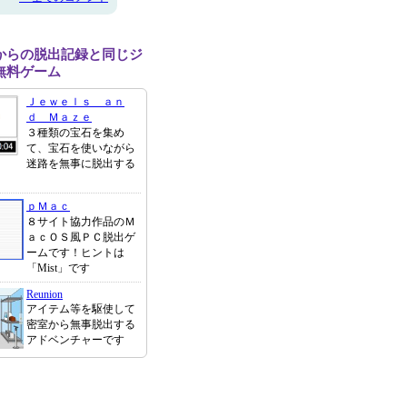
からの脱出記録と同じジ
無料ゲーム
Ｊｅｗｅｌｓ ａｎ
ｄ Ｍａｚｅ
３種類の宝石を集め
て、宝石を使いながら
迷路を無事に脱出する
ｐＭａｃ
８サイト協力作品のＭ
ａｃＯＳ風ＰＣ脱出ゲ
ームです！ヒントは
「Mist」です
Reunion
アイテム等を駆使して
密室から無事脱出する
アドベンチャーです