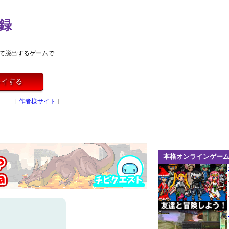
録
て脱出するゲームで
レイする
[
作者様サイト
]
本格オンラインゲー