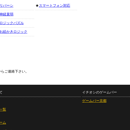
リバーシ
★
スマートフォン対応
神経衰弱
ロジックパズル
お絵かきロジック
からご連絡下さい。
て
イチオシのゲームバー
ゲームバー京都
一覧
ーム