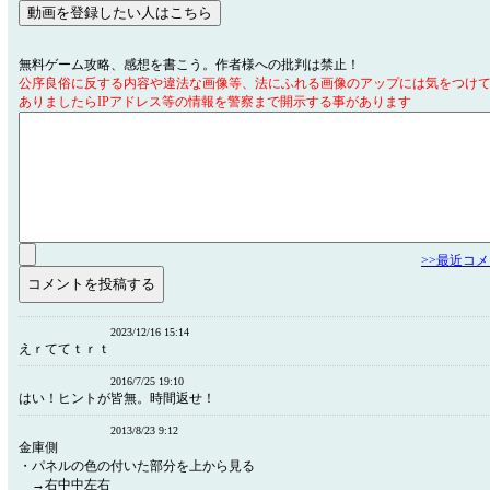
無料ゲーム攻略、感想を書こう。作者様への批判は禁止！
公序良俗に反する内容や違法な画像等、法にふれる画像のアップには気をつけ
ありましたらIPアドレス等の情報を警察まで開示する事があります
>>最近コ
2023/12/16 15:14
えｒててｔｒｔ
2016/7/25 19:10
はい！ヒントが皆無。時間返せ！
2013/8/23 9:12
金庫側
・パネルの色の付いた部分を上から見る
→右中中左右