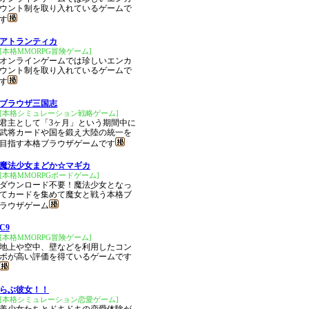
ウント制を取り入れているゲームで
す
アトランティカ
[本格MMORPG冒険ゲーム]
オンラインゲームでは珍しいエンカ
ウント制を取り入れているゲームで
す
ブラウザ三国志
[本格シミュレーション戦略ゲーム]
君主として「3ヶ月」という期間中に
武将カードや国を鍛え大陸の統一を
目指す本格ブラウザゲームです
魔法少女まどか☆マギカ
[本格MMORPGボードゲーム]
ダウンロード不要！魔法少女となっ
てカードを集めて魔女と戦う本格ブ
ラウザゲーム
C9
[本格MMORPG冒険ゲーム]
地上や空中、壁などを利用したコン
ボが高い評価を得ているゲームです
らぶ彼女！！
[本格シミュレーション恋愛ゲーム]