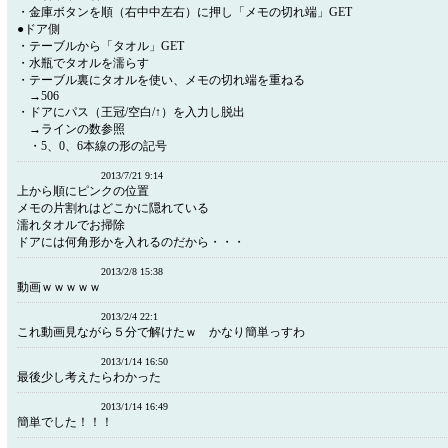
・金庫ボタンを順（右中中左右）に押し「メモの切れ端」GET
●ドア側
・テーブルから「タオル」GET
・水瓶でタオルを濡らす
・テーブル裏にタオルを使い、メモの切れ端を重ねる
→506
・ドアにパス（王冠/空白/↑）を入力し脱出
→ラインの数参照
・5、0、6本線の形の記号
2013/7/21 9:14
上から順にピンクの位置
メモの片割れはどこかに隠れている
濡れタオルでお掃除
ドアには何角形かを入れるのだから・・・
2013/2/8 15:38
動画ｗｗｗｗｗ
2013/2/4 22:1
これ動画見ながら５分で解けたｗ かなり簡単っすわ
2013/1/14 16:50
最後少し考えたらわかった
2013/1/14 16:49
簡単でした！！！