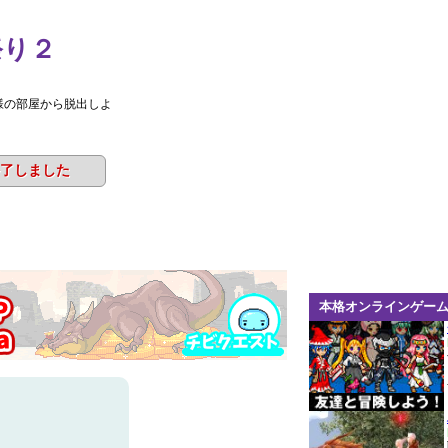
祭り２
様の部屋から脱出しよ
了しました
本格オンラインゲー