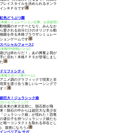
プレイスタイルを決められるオンラ
インＲＰＧです
虹色どうぶつ園
[本格シミュレーション仕事、お店経営]
動物園のオーナーとなり、みんなか
ら愛される自分だけのオリジナル動
物園を作る本格ブラウザシミュレー
ションゲームです
スペシャルフォース2
[本格FPS対戦バトル]
遊びは終わりだ！」あの興奮よ我が
手に戻れ！本格ＦＰＳが登場しまし
た
ドリフトシティ
[本格スポーツ車ゲーム]
アニメ調のグラフィックで現実と非
現実を渡り合う激しいレーシングで
す！
超巨大！ジュラシック娘
[ロールプレイング]
近未来の東京近郊に、隕石群が飛
来！隕石の中からは超巨大な美少女
「ジュラシック娘」が現れた！恐竜
の遺伝子を持つジュラシック娘たち
と唯一コンタクトを取れる存在とし
め、親密になろう♪
インペリアル サガ