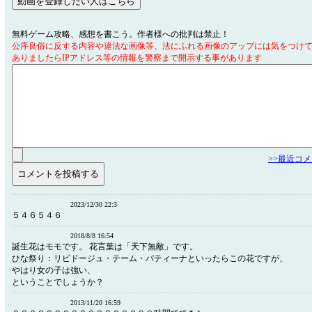
無料ゲーム攻略、感想を書こう。作者様への批判は禁止！
公序良俗に反する内容や違法な画像等、法にふれる画像のアップには気をつけ
ありましたらIPアドレス等の情報を警察まで開示する事があります
>>最近コ
2023/12/30 22:3
５４６５４６
2018/8/8 16:54
誕生花はモモです。 花言葉は「天下無敵」です。
ひな祭り：リビドージュ・テーム・パティーナといったらこの花ですが、
やはり女の子は強い、
ということでしょうか？
2013/11/20 16:59