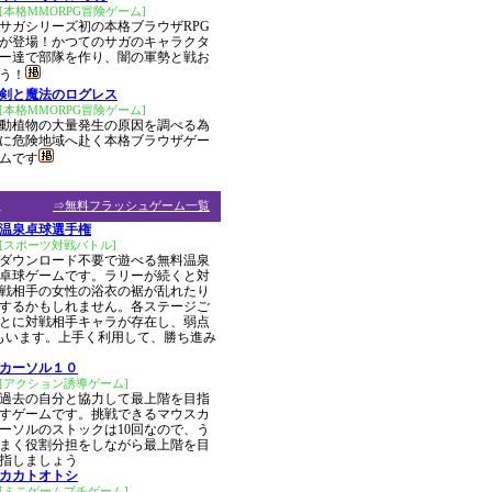
[本格MMORPG冒険ゲーム]
サガシリーズ初の本格ブラウザRPG
が登場！かつてのサガのキャラクタ
ー達で部隊を作り、闇の軍勢と戦お
う！
剣と魔法のログレス
[本格MMORPG冒険ゲーム]
動植物の大量発生の原因を調べる為
に危険地域へ赴く本格ブラウザゲー
ムです
ム
⇒無料フラッシュゲーム一覧
温泉卓球選手権
[スポーツ対戦バトル]
ダウンロード不要で遊べる無料温泉
卓球ゲームです。ラリーが続くと対
戦相手の女性の浴衣の裾が乱れたり
するかもしれません。各ステージご
とに対戦相手キャラが存在し、弱点
もいます。上手く利用して、勝ち進み
カーソル１０
[アクション誘導ゲーム]
過去の自分と協力して最上階を目指
すゲームです。挑戦できるマウスカ
ーソルのストックは10回なので、う
まく役割分担をしながら最上階を目
指しましょう
カカトオトシ
[ミニゲームプチゲーム]