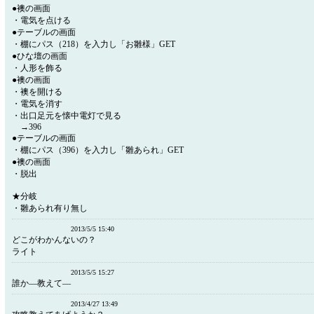
●襖の画面
・電気を点ける
●テーブルの画面
・棚にパス（218）を入力し「お雛様」GET
●ひな壇の画面
・人形を飾る
●襖の画面
・襖を開ける
・電気を消す
・出口足元を懐中電灯で見る
→396
●テーブルの画面
・棚にパス（396）を入力し「雛あられ」GET
●襖の画面
・脱出
★分岐
・雛あられ有り無し
2013/5/5 15:40
どこがわかんないの？
ライト
2013/5/5 15:27
誰か―教えて―
2013/4/27 13:49