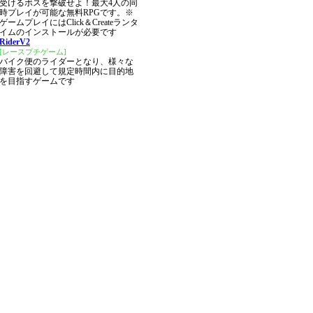
受けるボスを撃破せよ！最大4人の同
時プレイが可能な無料RPGです。※
ゲームプレイにはClick＆Createランタ
イムのインストールが必要です
RiderV2
[レースプチゲーム]
バイク便のライダーとなり、様々な
障害を回避して規定時間内に目的地
を目指すゲームです