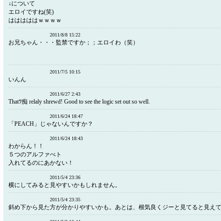
↓について
エロイですね(笑)
はははははｗｗｗｗ
2011/8/8 15:22
お兄ちゃん・・・監禁ですか；；エロイわ（笑）
2011/7/5 10:15
いんん
2011/6/27 2:43
Thatﾂ痴 relaly shrewd! Good to see the logic set out so well.
2011/6/24 18:47
「PEACH」じゃないんですか？
2011/6/24 18:43
わからん！！
５つのアルファべト
入れてるのにあかない！
2011/5/4 23:36
横にしてみると見やすいかもしれません。
2011/5/4 23:35
斜め下から見た方が分かりやすいかも。あとは、根気良くジーと見てると見え