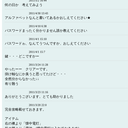
2011/5/2 16:44
何の日か 考えてみよう
2011/4/30 13:43
アルファベットなんと書いてあるかおしえてください★
2011/4/10 6:38
パスワードまったく分かりません誰か教えてください
2011/4/1 15:10
パスワードゎ、なんてうつんですか、おしえてください
2011/4/1 15:7
鍵・・・どこですかー
2011/3/24 11:28
やったーー クリアーです。
掛け軸なにか臭うと思ってたけど・・・
全然分からなかった↓↓
有り難う
2011/3/23 11:16
ありがとうございます。とても助かりました
2011/3/20 22:0
完全攻略載せておきます。
アイテム
右の襖より「懐中電灯」