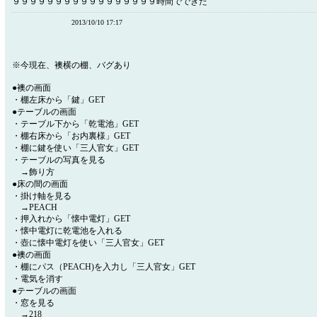
９９９９９９９９９９９９９９９９９時間でできた
2013/10/10 17:17
※今現在、襖横の棚、バグあり
●襖の画面
・棚左床から「鍵」GET
●テーブルの画面
・テーブル下から「乾電池」GET
・棚右床から「お内裏様」GET
・棚に鍵を使い「三人官女」GET
・テーブルの写真を見る
→飾り方
●床の間の画面
・掛け軸を見る
→PEACH
・押入れから「懐中電灯」GET
・懐中電灯に乾電池を入れる
・壺に懐中電灯を使い「三人官女」GET
●襖の画面
・棚にパス（PEACH)を入力し「三人官女」GET
・電気を消す
●テーブルの画面
・窓を見る
→218