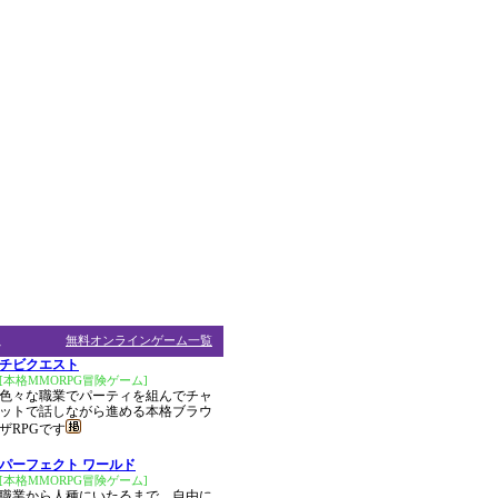
ム
無料オンラインゲーム一覧
チビクエスト
[本格MMORPG冒険ゲーム]
色々な職業でパーティを組んでチャ
ットで話しながら進める本格ブラウ
ザRPGです
パーフェクト ワールド
[本格MMORPG冒険ゲーム]
職業から人種にいたるまで、自由に