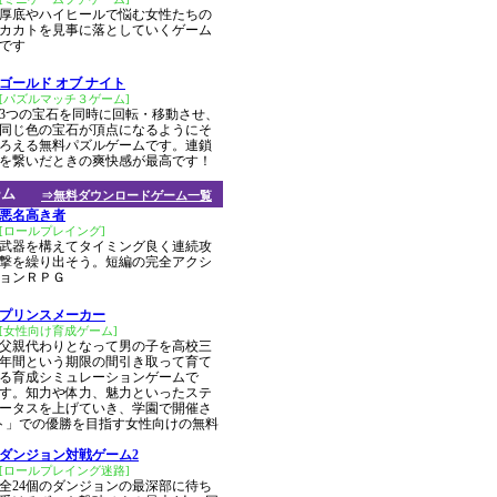
厚底やハイヒールで悩む女性たちの
カカトを見事に落としていくゲーム
です
ゴールド オブ ナイト
[パズルマッチ３ゲーム]
3つの宝石を同時に回転・移動させ、
同じ色の宝石が頂点になるようにそ
ろえる無料パズルゲームです。連鎖
を繋いだときの爽快感が最高です！
ーム
⇒無料ダウンロードゲーム一覧
悪名高き者
[ロールプレイング]
武器を構えてタイミング良く連続攻
撃を繰り出そう。短編の完全アクシ
ョンＲＰＧ
プリンスメーカー
[女性向け育成ゲーム]
父親代わりとなって男の子を高校三
年間という期限の間引き取って育て
る育成シミュレーションゲームで
す。知力や体力、魅力といったステ
ータスを上げていき、学園で開催さ
ト」での優勝を目指す女性向けの無料
ダンジョン対戦ゲーム2
[ロールプレイング迷路]
全24個のダンジョンの最深部に待ち