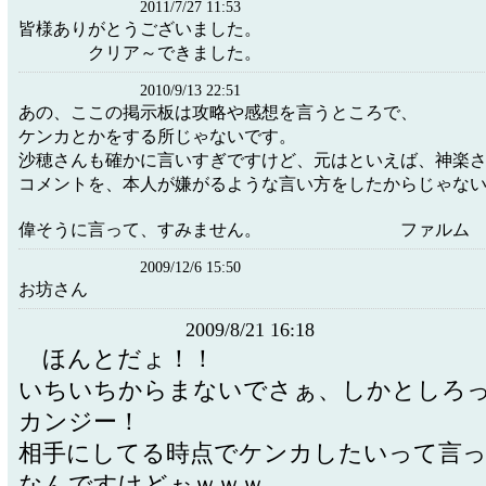
2011/7/27 11:53
皆様ありがとうございま
クリア～できました。
2010/9/13 22:51
あの、ここの掲示板は攻略や感想を言うところで、
ケンカとかをする所じゃないです。
沙穂さんも確かに言いすぎですけど、元はといえば、神楽
コメントを、本人が嫌がるような言い方をしたからじゃな
偉そうに言って、すみません。 ファルム
2009/12/6 15:50
お坊さん
2009/8/21 16:18
ほんとだょ！！
いちいちからまないでさぁ、しかとしろ
カンジー！
相手にしてる時点でケンカしたいって言
なんですけどぉｗｗｗ