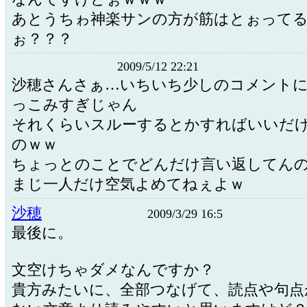
あとうちゎ神楽サンの方が筋はとぉって
ぉ？？？
2009/5/12 22:21
沙穂さんさぁ…いちいち少しのコメント
っこみすぎじゃん
それくらいスルーするとかすればいいだ
のｗｗ
ちょっとのことでどんだけ言い返してんの
まじ一人だけ空気よめてねぇよｗ
沙穂
2009/3/29 16:5
最後に。
文空けちゃダメなんですか？
貴方みたいに、全部つなげて、読点や句点