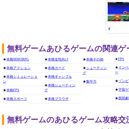
す
無料ゲームあひるゲームの関連ゲ
★
FPS
★
本格MMORPG
★
本格女性向け
★
本格その他
★
インベ
★
本格アクション
★
本格カード
★
シューティン
ー
グ
★
本格シミュレーショ
★
本格ギャンブル
★
ゾンビ
ン
★
集中力
★
本格シューティン
★
宇宙ゲ
★
本格FPS
グ
★
西部劇
★
本格スポーツ
★
本格ブラウザ
無料ゲームのあひるゲーム攻略交