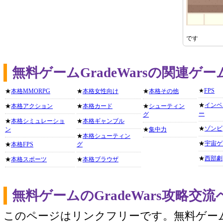
です
無料ゲームGradeWarsの関連ゲ
★
FPS
★
本格MMORPG
★
本格女性向け
★
本格その他
★
インベ
★
本格アクション
★
本格カード
★
シューティン
ー
グ
★
本格シミュレーショ
★
本格ギャンブル
★
ゾンビ
ン
★
集中力
★
本格シューティン
★
宇宙ゲ
★
本格FPS
グ
★
西部劇
★
本格スポーツ
★
本格ブラウザ
無料ゲームのGradeWars攻略交
このページはリンクフリーです。無料ゲー