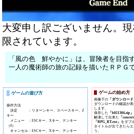
大変申し訳ございません。現
限されています。
「風の色 鮮やかに」は、冒険者を目指
一人の魔術師の旅の記録を描いたＲＰＧ
ゲームの始め方
ゲームの遊び方
画像下の
「ダウンロード
ダウンロードの確認が表
操作方法
します。
決定 ：リターンキー、スペースキー、Z
保存した
「b021304.zip」
キー
解凍して出来た
「concer
メニュー ：ESCキー、Xキー、テンキー
「RPG_RT.exe」
をダブ
（0）
タイトルが出てきたらエ
キャンセル：ESCキー、Xキー、テンキー
う。