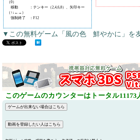
（0）
移動 ：テンキー（2,4,6,8）、矢印キー
（↑↓←→）
強制終了 ：F12
▼この無料ゲーム「風の色 鮮やかに」を
このゲームのカウンターはトータル11173