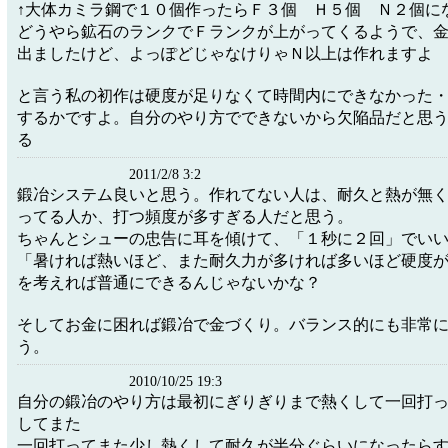
↑大体カミラ鋼で１０個作ったらＦ３個 Ｈ５個 Ｎ２個に
どうやら鉱石のランクでＦランクが上がってくるようで、
出ましたけど、よっぽどじゃなけりゃＮ以上は作れますよ
と言う私の初作は硬度が足りなくて時間内にできなかった
するかですよ。自分のやり方でできないから欠陥品だと思
る
2011/2/8 3:2
鍛冶システム良いと思う。作れてない人は、耐久と熱が無
ってる人か、打つ頻度が多すぎる人だと思う。
ちゃんとシューの忠告に耳を傾けて、「１秒に２回」でい
「暑ければ熱いほど、また耐久力が多ければ多いほど硬度
を考えれば普通にできるんじゃないかな？
そしてお金に困れば鍛冶で金づくり。バランス的にも非常
う。
2010/10/25 19:3
自分の鍛冶のやり方は最初にぎりぎりまで熱くして一回打
してまた
一回打ってまた少し熱くして耐久が半分ぐらいになったら