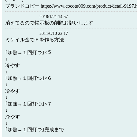
ブランドコピー https://www.cocotu009.com/product/detail-9197.h
2018/1/21 14:57
消えてるので掲示板の削除お願いします
2011/6/10 22:17
ミケイル金でＦを作る方法
｢加熱→１回打つ｣×５
↓
冷やす
↓
｢加熱→１回打つ｣×６
↓
冷やす
↓
｢加熱→１回打つ｣×７
↓
冷やす
↓
｢加熱→１回打つ｣完成まで