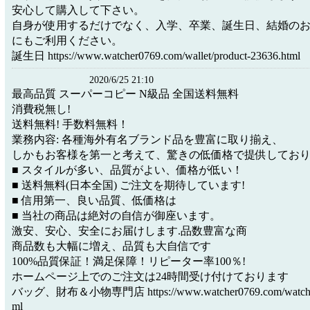
安心して購入して下さい。
自身が使用するだけでなく、入学、卒業、誕生日、結婚の
にもご利用ください。
誕生日 https://www.watcher0769.com/wallet/product-23636.html
2020/6/25 21:10
最高品質 スーパーコピー N級品 全国送料無料
消費税無し!
送料無料! 手数料無料！
業務内容: 各種海外有名ブランド品を豊富に取り揃え、
しかもお客様を第一と考えて、驚きの低価格で提供してお
■ スタイルが多い、品質がよい、価格が低い！
■ 送料無料(日本全国) ご注文を期待しています!
■ 信用第一、良い品質、低価格は
■ 当社の商品は絶対の自信が御座います。
激安、安心、安全にお届けします.品数豊富な商
商品数も大幅に増え、品質も大自信です
100%品質保証！満足保障！リピーター率100％!
ホームページ上でのご注文は24時間受け付けております
バッグ、財布＆小物専門店 https://www.watcher0769.com/watch/me
ml