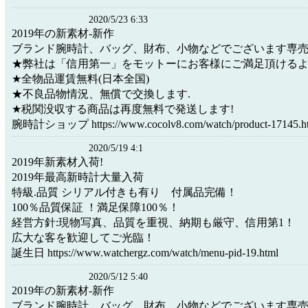
2020/5/23 6:33
2019年の新素材-新作
ブランド腕時計、バッグ、財布、小物などでございます専
★弊社は「信用第一」をモットーにお客様にご満足頂ける
★全物品運賃無料(日本全国)
★不良品物情況、無償で交換します.
★税関没収する商品は再度無料で発送します!
腕時計ショップ https://www.cocolv8.com/watch/product-17145.h
2020/5/19 4:1
2019年新素材入荷!
2019年最高新時計大量入荷
特級.品質 シリアル付きも有り 付属品完備！
100％品質保証 ！満足保障100％！
経営方針:現物写真、品質を重視、納期も厳守、信用第1！
広大な客を歓迎してご光臨！
誕生日 https://www.watchergz.com/watch/menu-pid-19.html
2020/5/12 5:40
2019年の新素材-新作
ブランド腕時計、バッグ、財布、小物などでございます専