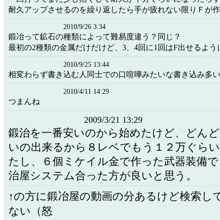
耐久アップさせるのを繰り返したら手が疲れない限りＦが
2010/9/26 3:34
鍛冶って鉱石の種類によって難易度違う？同じ？
最初の2種類の金属だけだけど、3、4回に1回はF出せるよう
2010/9/25 13:44
相変わらず書き込む人同士での口喧嘩みたいな書き込み多
2010/4/11 14:29
つまんね
2009/3/21 13:29
鍛治を一番安いのから始めたけど、どんど
いの出来るから８レベでもう１２万ぐらい
たし、６個ミケイル金で作った武器装備で
治屋システム合った方が良いと思う。
↑の方に鍛冶屋の動画の分あるけど検索し
ない（怒