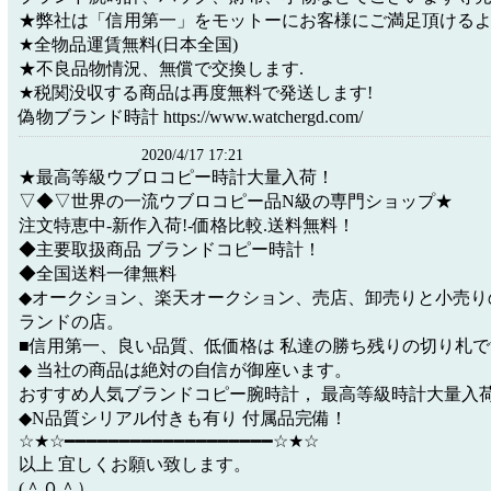
★弊社は「信用第一」をモットーにお客様にご満足頂ける
★全物品運賃無料(日本全国)
★不良品物情況、無償で交換します.
★税関没収する商品は再度無料で発送します!
偽物ブランド時計 https://www.watchergd.com/
2020/4/17 17:21
★最高等級ウブロコピー時計大量入荷！
▽◆▽世界の一流ウブロコピー品N級の専門ショップ★
注文特恵中-新作入荷!-価格比較.送料無料！
◆主要取扱商品 ブランドコピー時計！
◆全国送料一律無料
◆オークション、楽天オークション、売店、卸売りと小売り
ランドの店。
■信用第一、良い品質、低価格は 私達の勝ち残りの切り札
◆ 当社の商品は絶対の自信が御座います。
おすすめ人気ブランドコピー腕時計， 最高等級時計大量入
◆N品質シリアル付きも有り 付属品完備！
☆★☆━━━━━━━━━━━━━━━━━━━☆★☆
以上 宜しくお願い致します。
(＾０＾）