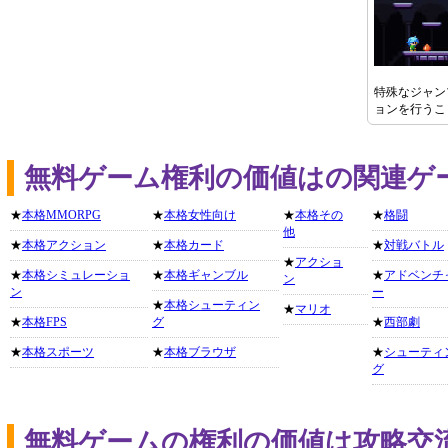
特殊なジャン
ョンを行うこ
無料ゲーム権利の価値はの関連ゲ
★
本格MMORPG
★
本格女性向け
★
本格その
★
格闘
他
★
本格アクション
★
本格カード
★
対戦バトル
★
アクショ
★
本格シミュレーショ
★
本格ギャンブル
★
アドベンチ
ン
ン
ー
★
本格シューティン
★
マリオ
★
本格FPS
グ
★
西部劇
★
本格スポーツ
★
本格ブラウザ
★
シューティ
グ
無料ゲームの権利の価値は攻略交