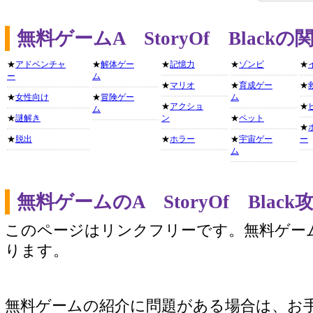
無料ゲームA StoryOf Blac
★
アドベンチャ
★
解体ゲー
★
記憶力
★
ゾンビ
★
ー
ム
★
マリオ
★
育成ゲー
★
★
女性向け
★
冒険ゲー
ム
★
アクショ
★
ム
★
謎解き
ン
★
ペット
★
★
脱出
★
ホラー
★
宇宙ゲー
ー
ム
無料ゲームのA StoryOf Bla
このページはリンクフリーです。無料ゲー
ります。
無料ゲームの紹介に問題がある場合は、お