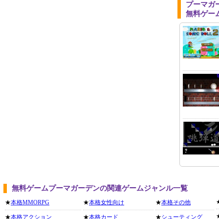
プーマガ
無料ゲー
無料ゲームプーマガーデンの関連ゲームジャンル一覧
★
本格MMORPG
★
本格女性向け
★
本格その他
★
本格アクション
★
本格カード
★
シューティング