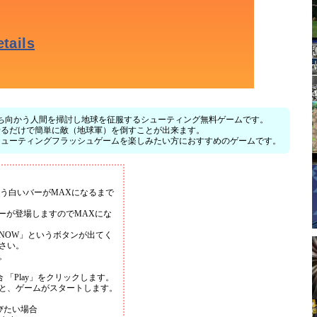
なり、立ち向かう人間を掃討し地球を征服するシューティング無料ゲームです。
せるだけで簡単に敵（地球軍）を倒すことが出来ます。
シューティングフラッシュゲームを楽しみたい方におすすめのゲームです。
ait...という白いバーがMAXになるまで
。
のバーが登場しますのでMAXにな
。
Y NOW」というボタンが出てく
さい。
。
 「Play」をクリックします。
と、ゲームがスタートします。
びたい場合