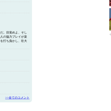
光だ。目覚めよ、そし
6人の協力プレイが楽
勢を打ち負かし、壮大
>>全てのコメント