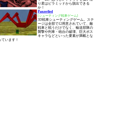
り君はピラミッドから脱出できる
か！
Panzerlied
[シューティング戦車ゲーム]
3D戦車シューティングゲーム。ステ
ージは全部で12用意されていて、敵
戦車と戦うだけでなく、輸送部隊の
襲撃や列車・砲台の破壊、巨大ボス
キャラなどといった要素が満載とな
っています！