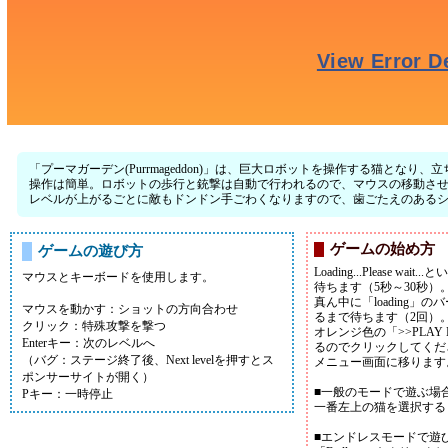
「プーマガーデン(Purrmageddon)」は、巨大ロボットを操作する猫と
操作は簡単。ロボットの歩行と銃撃は自動で行われるので、マウスの移動さ
レベルが上がるごとに敵もドンドン手ごわくなりますので、歯ごたえのある
ゲームの始め方
ゲームの遊び方
Loading...Please w
マウスとキーボードを使用します。
待ちます（5秒～30秒）
真ん中に「loading」
マウスを動かす：ショットの方向合わせ
るまで待ちます（2回）
クリック：特殊攻撃を撃つ
オレンジ色の「>>PLA
Enterキー：次のレベルへ
るのでクリックしてくだ
（バグ：ステージ終了後、Next levelを押すとス
メニュー画面に移ります
ポンサーサイトが開く）
■一般のモードで遊ぶ場合
Pキー：一時停止
一番左上の猫を選択する
■エンドレスモードで遊