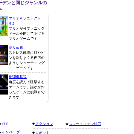
ーデンと同じジャンルの
ム
マリオ＆ソニックドー
ル2
マリオが弓でソニック
ドールを助けてあげる
マリオゲームです
割り放題
ストレス解消に皿やビ
ンを割りまくる夜店の
ようなシューティング
ミニゲームです
跳弾道其弐
角度を読んで狙撃する
ゲームです。誰かが作
ったゲームに挑戦もで
きます
★
FPS
★
アクション
★
スマートフォン対応
★
インベーダー
★
ロボット