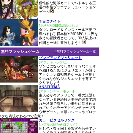
個性的な海賊カードでバトルする王
道の本格ブラウザシミュレーション
ゲーム
チョコナイト
[本格MMORPG対戦バトル]
ダウンロード＆インストール不要で
遊べるお手軽本格MMORPG！世界を
救うの冒険者となって、30人以上の
仲間と一緒に冒険しよう！
無料フラッシュゲーム
⇒無料フラッシュゲーム一覧
ゾンビアンドジュリエット
[アクションゾンビ]
ゾンビになってしまいそうなロミオ
を助けるためにジュリエットが戦う
アクションRPG無料ゲーム！何度も
やられながらジュリエットを育てて
クリアしよう！
ANATHEMA
[アドベンチャーホラー]
主人公が今アメリカで一番の話題と
なっている連続殺人事件の調査で訪
れた洋館で恐ろしい事件に巻き込ま
れていくホラーアドベンチャーブラ
ウザゲーム。※暴力シーンやグロテ
スクな表現があるので注意！
カラーピクセルリンク
[パズルお絵かきロジック]
同じ色・数字同士を繋ぎ合わせてい
くとイラストが完成するお絵かきロ