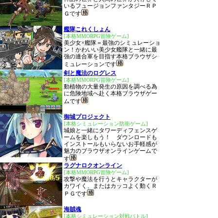
いるフュージョンファンタジーＲＰ
Ｇです
艦隊これくしょん
[本格MMORPG冒険ゲーム]
美少女×艦隊＝最強のシミュレーショ
ン！かわいい美少女艦隊と一緒に最
強の連合軍を目指す本格ブラウザシ
ミュレーションです
剣と魔法のログレス
[本格MMORPG冒険ゲーム]
動植物の大量発生の原因を調べる為
に危険地域へ赴く本格ブラウザゲー
ムです
御城プロジェクト
[本格シミュレーション防衛ゲーム]
城娘と一緒にタワーディフェンスゲ
ームを楽しもう！ ダウンロードも
インストールもいらないお手軽感が
魅力のブラウザオンラインゲームで
す
ラグナロクオンライン
[本格MMORPG冒険ゲーム]
攻撃や魔法を行うとキャラクターが
カワイく、またはカッコよく動くＲ
ＰＧです
海賊魂
[本格シミュレーション対戦バトル]