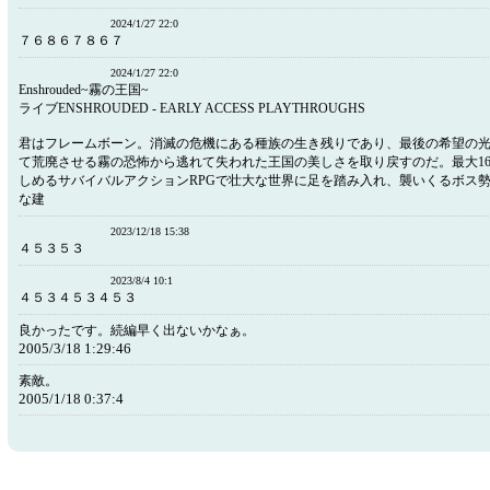
2024/1/27 22:0
７６８６７８６７
2024/1/27 22:0
Enshrouded~霧の王国~
ライブENSHROUDED - EARLY ACCESS PLAYTHROUGHS
君はフレームボーン。消滅の危機にある種族の生き残りであり、最後の希望の
て荒廃させる霧の恐怖から逃れて失われた王国の美しさを取り戻すのだ。最大1
しめるサバイバルアクションRPGで壮大な世界に足を踏み入れ、襲いくるボス
な建
2023/12/18 15:38
４５３５３
2023/8/4 10:1
４５３４５３４５３
良かったです。続編早く出ないかなぁ。
2005/3/18 1:29:46
素敵。
2005/1/18 0:37:4