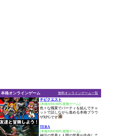
本格オンラインゲーム
無料オンラインゲーム一覧
チビクエスト
[本格MMORPG冒険ゲーム]
色々な職業でパーティを組んでチャ
ットで話しながら進める本格ブラウ
ザRPGです
TERA
[本格MMORPG冒険ゲーム]
神話の世界と人間の世界が共存して