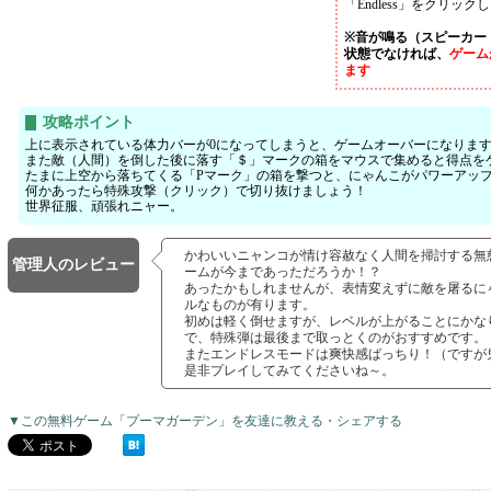
「Endless」をクリック
※音が鳴る（スピーカー
状態でなければ、
ゲーム
ます
攻略ポイント
上に表示されている体力バーが0になってしまうと、ゲームオーバーになりま
また敵（人間）を倒した後に落す「＄」マークの箱をマウスで集めると得点を
たまに上空から落ちてくる「Pマーク」の箱を撃つと、にゃんこがパワーアッ
何かあったら特殊攻撃（クリック）で切り抜けましょう！
世界征服、頑張れニャー。
かわいいニャンコが情け容赦なく人間を掃討する無
管理人のレビュー
ームが今まであっただろうか！？
あったかもしれませんが、表情変えずに敵を屠るに
ルなものが有ります。
初めは軽く倒せますが、レベルが上がることにかな
で、特殊弾は最後まで取っとくのがおすすめです。
またエンドレスモードは爽快感ばっちり！（ですが
是非プレイしてみてくださいね～。
▼この無料ゲーム「プーマガーデン」を友達に教える・シェアする