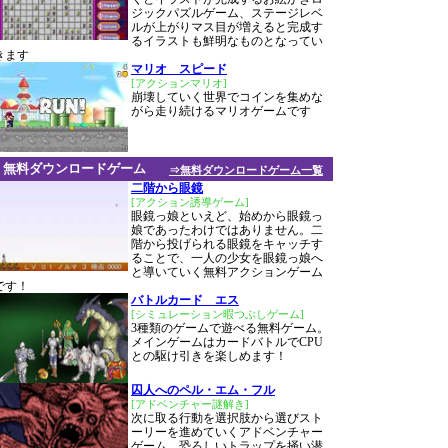
ジックパズルゲーム、ステージレベ
ルが上がりマス目が増えると完成す
るイラストも鮮明なものとなってい
きます
マリオ スピード
[アクションマリオ]
崩壊していく世界でコインを集めな
がら走り続けるマリオゲームです
無料ダウンロードゲーム
⇒無料ダウンロードゲーム一覧
二階から眼鏡
[アクション誘導ゲーム]
眼鏡っ娘といえど、始めから眼鏡っ
娘であったわけではありません。二
階から投げられる眼鏡をキャッチす
ることで、一人の少女を眼鏡っ娘へ
と導いていく無料アクションゲーム
です！
バトルカード エス
[シミュレーション暇つぶしゲーム]
3種類のゲームで遊べる無料ゲーム。
メインゲームはカードバトルでCPU
との駆け引きを楽しめます！
囚人へのペル・エム・フル
[アドベンチャー謎解き]
次に取る行動を選択肢から選びスト
ーリーを進めていくアドベンチャー
ゲーム。恐ろしいトラップを掻い潜