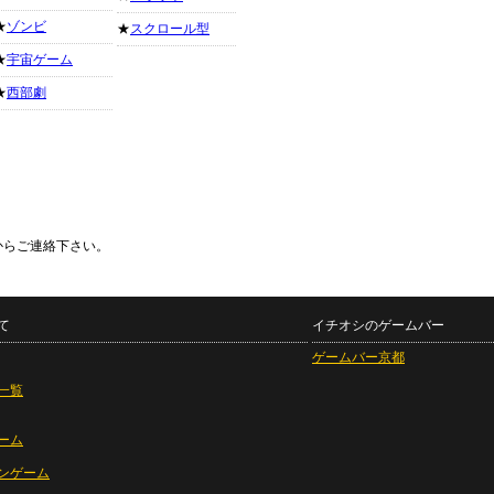
★
ゾンビ
★
スクロール型
★
宇宙ゲーム
★
西部劇
からご連絡下さい。
て
イチオシのゲームバー
ゲームバー京都
一覧
ーム
ンゲーム