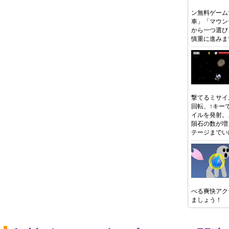
ン無料ゲーム
車」「マウン
から一つ選び
慎重に進みま
撃てるミサイ
回転、↑キー
イルを発射。
隕石の数が増
テージまでい
べる爽快アク
ましょう！