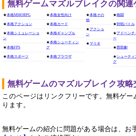
無料ゲームマズルブレイクの関連
★
本格MMORPG
★
本格女性向け
★
本格その
★
格闘
他
★
本格アクション
★
本格カード
★
対戦バトル
★
アクショ
★
本格シミュレーショ
★
本格ギャンブル
★
アドベンチ
ン
ン
ー
★
本格シューティン
★
マリオ
★
本格FPS
グ
★
西部劇
★
本格スポーツ
★
本格ブラウザ
★
シューティ
グ
無料ゲームのマズルブレイク攻略
このページはリンクフリーです。無料ゲー
ります。
無料ゲームの紹介に問題がある場合は、お