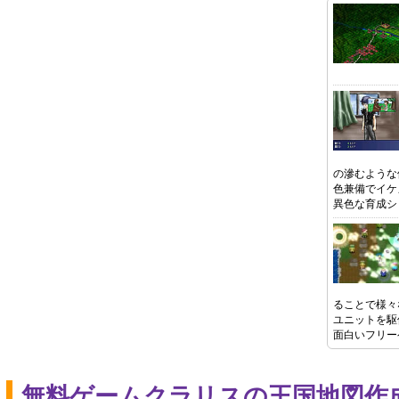
の滲むような
色兼備でイケ
異色な育成シ
ることで様々
ユニットを駆
面白いフリー
無料ゲームクラリスの王国地図作