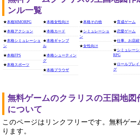
ンル一覧
★
本格MMORPG
★
本格女性向け
★
本格その他
★
育成ゲーム
★
本格アクション
★
本格カード
★
シミュレーショ
★
恋愛ゲーム
ン
★
本格シミュレーショ
★
本格ギャンブ
★
仕事、お店経
ン
ル
★
女性向け
★
シミュレーシ
RPG
★
本格FPS
★
本格シューティン
グ
★
ロールプレイ
★
本格スポーツ
グ
★
本格ブラウザ
無料ゲームのクラリスの王国地図
について
このページはリンクフリーです。無料ゲー
ります。