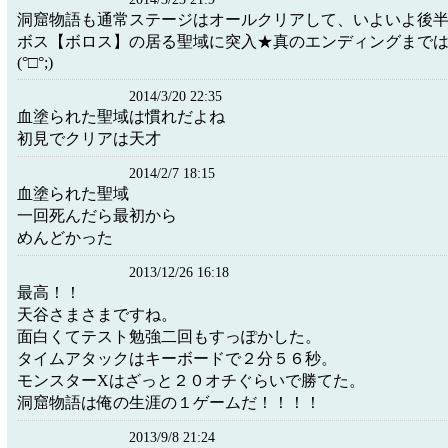
洞窟物語も通常ステージはオールクリアして、いよいよ後
ボス【ボロス】の居る聖域に突入★真のエンディングまで
(°□°;)
2014/3/20 22:35
血塗られた聖域は慣れだよね
初見でクリアは天才
2014/2/7 18:15
血塗られた聖域
一回死んだら最初から
めんどかった
2013/12/26 16:18
最高！！
天谷さまさまですね。
面白くてテスト勉強二回もすっぽかした。
タイムアタックはキーボードで２分５６秒。
モンスターXはざっと２０オチぐらいで勝てた。
洞窟物語は俺の生涯の１ゲームだ！！！！
2013/9/8 21:24