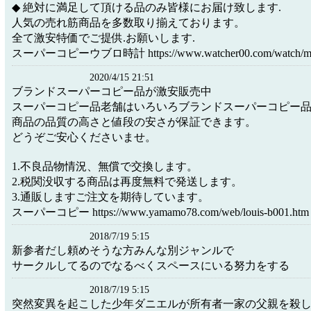
◆ 絶対に満足して頂ける品のみ皆様にお届け致します.
人気の売れ筋商品を多数取り揃えております。
全て激安特価でご提供.お願いします.
スーパーコピーウブロ時計 https://www.watcher00.com/watch/menu
2020/4/15 21:51
ブランドスーパーコピー品が激安販売中
スーパーコピー品老舗はいろいろブランドスーパーコピー品が
商品の品質の高さと値段の安さが保証できます。
どうぞご安心くださいませ。
1.不良品物情況、無償で交換します。
2.税関没収する商品は再度無料で発送します。
3.通販しますご注文を期待しています。
スーパーコピー https://www.yamamo78.com/web/louis-b001.htm
2018/7/19 5:15
新参者だし頼めそうな方みんな別ジャンルで
サークルしてるのでなるべくスペースにいる努力をする
2018/7/19 5:15
突然変異を起こした少年ダニエルが所有者一家の父親を殺