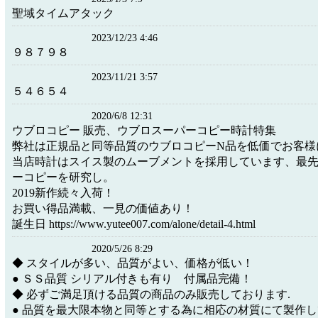
聖域タイムアタック
2023/12/23 4:46
９８７９８
2023/11/21 3:57
５４６５４
2020/6/8 12:31
ウブロコピー 販売、ウブロスーパーコピー時計特集
弊社は正規品と同等品質のウブロコピーN品を低価でお客様
当店時計はスイス製のムーブメントを採用しています、最
ーコピーを研究し。
2019新作続々入荷！
お買い得品満載、一見の価値あり！
誕生日 https://www.yutee007.com/alone/detail-4.html
2020/5/26 8:29
◆ スタイルが多い、品質がよい、価格が低い！
● ＳＳ品質 シリアル付きも有り 付属品完備！
◆ 必ずご満足頂ける品質の商品のみ販売しております.
● 品質を最大限本物と同等とする為に相応の材質にて製作し