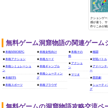
クションゲー
感が違う、サ
作りこみが細
無料ゲーム洞窟物語の関連ゲーム
★
本格MMORPG
★
本格女性向け
★
本格その
★
格闘
他
★
本格アクション
★
本格カード
★
対戦バトル
★
アクショ
★
本格シミュレーショ
★
本格ギャンブル
★
アドベンチ
ン
ン
ー
★
本格シューティン
★
マリオ
★
本格FPS
グ
★
西部劇
★
本格スポーツ
★
本格ブラウザ
★
シューティ
グ
無料ゲームの洞窟物語攻略交流ペ