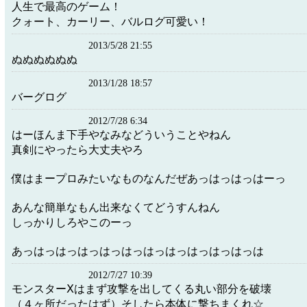
人生で最高のゲーム！
クォート、カーリー、バルログ可愛い！
2013/5/28 21:55
ぬぬぬぬぬぬ
2013/1/28 18:57
バーグログ
2012/7/28 6:34
はーほんま下手やなみなどういうことやねん
真剣にやったら大丈夫やろ
僕はまープロみたいなものなんだぜあっはっはっはーっ
あんな簡単なもん出来なくてどうすんねん
しっかりしろやこのーっ
あっはっはっはっはっはっはっはっはっはっはっは
2012/7/27 10:39
モンスターⅩはまず攻撃を出してくる丸い部分を破壊
（４ヶ所だったはず）そしたら本体に撃ちまくれ☆