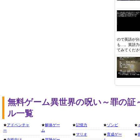
ので英語が分
も…。英語力
てみてくださ
無料ゲーム異世界の呪い～罪の証
ル一覧
★
アドベンチャ
★
解体ゲー
★
記憶力
★
ゾンビ
★
ー
ム
★
マリオ
★
育成ゲー
★
★
女性向け
★
冒険ゲー
ム