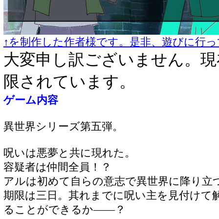
↑を制作した作者様です。是非、遊びに行っ
大変申し訳ございません。現
限されています。
ゲーム内容
異世界シリーズ第五弾。
呪いは悪夢と共に現れた。
容疑者は仲間全員！？
アルは初めて自らの意志で異世界に降り立
期限は三日。其れまでに呪い主を見付けて
ることができるか――？