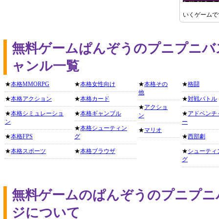
いくゲームで
無料ゲームぱんぞうのプニプニバ
ャンル一覧
★
本格MMORPG
★
本格女性向け
★
本格その
★
格闘
他
★
本格アクション
★
本格カード
★
対戦バトル
★
アクショ
★
本格シミュレーショ
★
本格ギャンブル
★
アドベンチ
ン
ン
ー
★
本格シューティン
★
マリオ
★
本格FPS
グ
★
西部劇
★
本格スポーツ
★
本格ブラウザ
★
シューティ
グ
無料ゲームのぱんぞうのプニプニ
ジについて