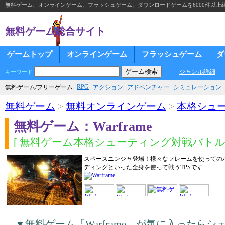
無料ゲーム、オンラインゲーム、フラッシュゲーム、ダウンロードゲームを6000件以上
無料ゲーム総合サイト
ゲームトップ
オンラインゲーム
フラッシュゲーム
ダ
ジャンル詳細
キーワード
RPG
無料ゲーム/フリーゲーム
アクション
アドベンチャー
シミュレーション
無料ゲーム
>
無料オンラインゲーム
>
本格シュ
無料ゲーム：Warframe
[ 無料ゲーム本格シューティング対戦バトル 
スペースニンジャ登場！様々なフレームを使っての
ディングといった全身を使って戦うTPSです
▼無料ゲーム「Warframe」が気に入ったら