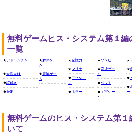
無料ゲームヒス・システム第１編
一覧
★
アドベンチャ
★
解体ゲー
★
記憶力
★
ゾンビ
★
ー
ム
★
マリオ
★
育成ゲー
★
★
女性向け
★
冒険ゲー
ム
★
アクショ
★
ム
★
謎解き
ン
★
ペット
★
★
脱出
★
ホラー
★
宇宙ゲー
ー
ム
無料ゲームのヒス・システム第１
いて