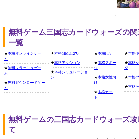
無料ゲーム三国志カードウォーズの関
一覧
★
本格オンラインゲー
★
本格MMORPG
★
本格FPS
★
本格
ム
★
本格アクション
★
本格スポー
★
本格
★
無料フラッシュゲー
ツ
グ
★
本格シミュレーショ
ム
ン
★
本格女性向
★
本格
★
無料ダウンロードゲー
け
★
本格
ム
★
本格カー
ド
無料ゲームの三国志カードウォーズ攻
て