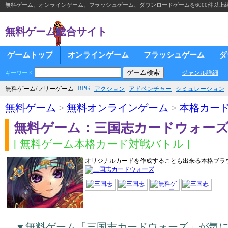
無料ゲーム、オンラインゲーム、フラッシュゲーム、ダウンロードゲームを6000件以上
無料ゲーム総合サイト
ゲームトップ
オンラインゲーム
フラッシュゲーム
ダ
ジャンル詳細
キーワード
RPG
無料ゲーム/フリーゲーム
アクション
アドベンチャー
シミュレーション
無料ゲーム
>
無料オンラインゲーム
>
本格カー
無料ゲーム：三国志カードウォー
[ 無料ゲーム本格カード対戦バトル ]
オリジナルカードを作成することも出来る本格ブラ
▼無料ゲーム「三国志カードウォーズ」が気