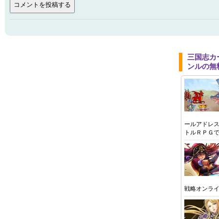
三国志カ
ンルの無
ールアドレ
トルＲＰＧ
戦略オンラ