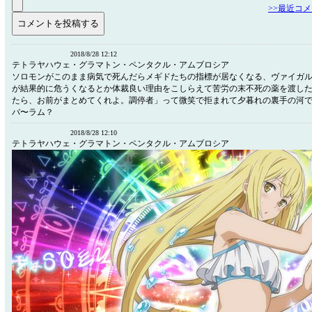
>>最近コ
2018/8/28 12:12
テトラヤハウェ・グラマトン・ペンタクル・アムブロシア
ソロモンがこのまま病気で死んだらメギドたちの指標が居なくなる、ヴァイガ
が結果的に危うくなるとか体裁良い理由をこしらえて苦労の末不死の薬を渡し
たら、お前がまとめてくれよ。調停者」って微笑で拒まれて夕暮れの裏手の河
バ〜ラム？
2018/8/28 12:10
テトラヤハウェ・グラマトン・ペンタクル・アムブロシア