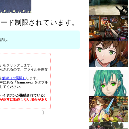
ロード制限されています。
お話し。
」
をクリックします。
示されるので、ファイルを保存
を
解凍（or展開）
します。
中にある
「Game.exe」
をダブル
してください。
・イヤホンが接続されている）
が正常に動作しない場合があり