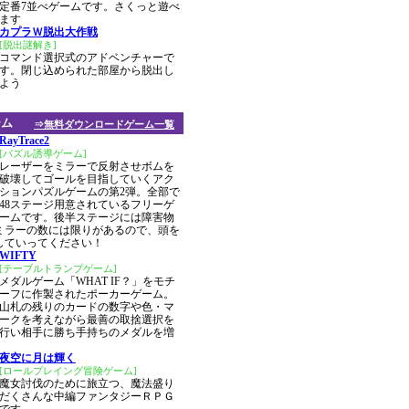
定番7並べゲームです。さくっと遊べ
ます
カプラＷ脱出大作戦
[脱出謎解き]
コマンド選択式のアドベンチャーで
す。閉じ込められた部屋から脱出し
よう
ーム
⇒無料ダウンロードゲーム一覧
RayTrace2
[パズル誘導ゲーム]
レーザーをミラーで反射させボムを
破壊してゴールを目指していくアク
ションパズルゲームの第2弾。全部で
48ステージ用意されているフリーゲ
ームです。後半ステージには障害物
ミラーの数には限りがあるので、頭を
していってください！
WIFTY
[テーブルトランプゲーム]
メダルゲーム「WHAT IF？」をモチ
ーフに作製されたポーカーゲーム。
山札の残りのカードの数字や色・マ
ークを考えながら最善の取捨選択を
行い相手に勝ち手持ちのメダルを増
夜空に月は輝く
[ロールプレイング冒険ゲーム]
魔女討伐のために旅立つ、魔法盛り
だくさんな中編ファンタジーＲＰＧ