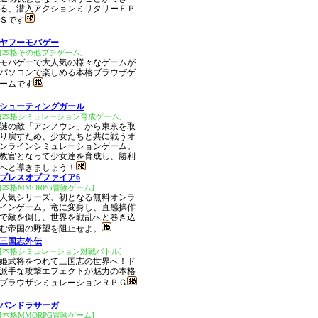
る、潜入アクションミリタリーＦＰ
Ｓです
ヤフーモバゲー
[本格その他プチゲーム]
モバゲーで大人気の様々なゲームが
パソコンで楽しめる本格ブラウザゲ
ームです
シューティングガール
[本格シミュレーション育成ゲーム]
謎の敵「アンノウン」から東京を取
り戻すため、少女たちと共に戦うオ
ンラインシミュレーションゲーム。
教官となって少女達を育成し、勝利
へと導きましょう！
ブレスオブファイア6
[本格MMORPG冒険ゲーム]
人気シリーズ、初となる無料オンラ
インゲーム。竜に変身し、直感操作
で敵を倒し、世界を戦乱へと巻き込
む帝国の野望を阻止せよ。
三国志外伝
[本格シミュレーション対戦バトル]
姫武将をつれて三国志の世界へ！ド
派手な攻撃エフェクトが魅力の本格
ブラウザシミュレーションＲＰＧ
パンドラサーガ
[本格MMORPG冒険ゲーム]