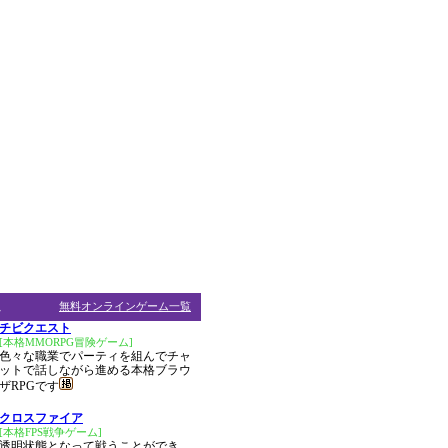
ム
無料オンラインゲーム一覧
チビクエスト
[本格MMORPG冒険ゲーム]
色々な職業でパーティを組んでチャ
ットで話しながら進める本格ブラウ
ザRPGです
クロスファイア
[本格FPS戦争ゲーム]
透明状態となって戦うことができ