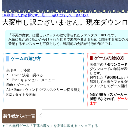
↑を制作した作者様です。是非、遊びに行って下さいね！
大変申し訳ございません。現在ダウン
「不死の魔女」は優しいタッチの絵で作られたファンタジーRPGです。
永遠に夜が続く呪いがかけられた世界で未来を変えるために冒険する魔女の
登場するモンスターも可愛らしく、戦闘前の会話が特徴の作品です。
ゲームの始め方
ゲームの遊び方
画像下の
「ダウンロード
ダウンロードの確認が表
矢印キー：移動
します。
Z・Enter：決定・調べる
保存した
「t060801.zip」
X・Esc：キャンセル・メニュー
解凍して出来たフォルダ
Shift：ダッシュ
クリックしてゲーム開始
Alt + Enter：ウィンドウ/フルスクリーン切り替え
F12：タイトル画面
※音が鳴る（スピーカー
状態でなければ、
ゲーム
ます
製作者からの一言
▼この無料ゲーム「不死の魔女」を友達に教える・シェアする