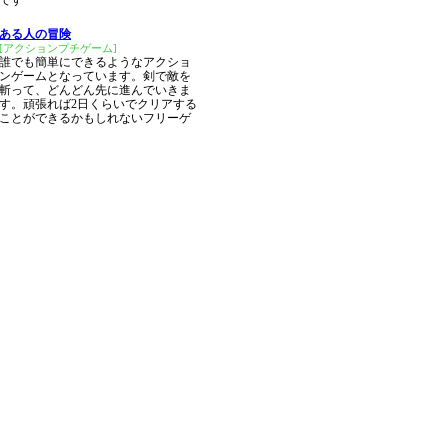
です
ある人の冒険
[アクションプチゲーム]
誰でも簡単にできるようなアクショ
ンゲームとなっています。剣で敵を
斬って、どんどん先に進んでいきま
す。頑張れば2日くらいでクリアする
ことができるかもしれないフリーゲ