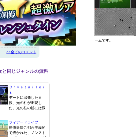
ームです。
>>全てのコメント
女と同じジャンルの無料
Ｃｒｙｓｔａｉｌｅｒ
ｓ
デートに出発した直
後、光の柱が出現し
た。光の柱の跡には洞
フィアードライブ
痛快爽快ご都合主義的
で描かれた、ノンスト