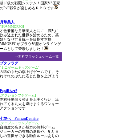
超ド級の戦闘システム！国家VS国家
のPvP戦争が楽しめるＲＰＧです
月華美人
[本格MMORPG]
才色兼備な月華美人と共に、戦乱に
飲み込まれた世界を治めるため、英
雄となり世界統一を目指す本格
MMORPGがブラウザ型オンラインゲ
ームとして登場しました！
ム
⇒無料フラッシュゲーム一覧
ブタフラグ
[ミニゲームキッズゲーム]
３匹のぶたの旗上げゲームです。そ
れぞれのぶたに応じた旗を上げよう
PapiRiver2
[アクションプチゲーム]
左右移動切り替えを上手く行い、流
れてくる丸太を避けまくるワンキー
アクションです
七並べ FantanDomino
[テーブルトランプゲーム]
自由度の高さが魅力の無料ゲーム！
ジョーカーの有無の選択や、配り直
しの選択ができる独自ルールありの