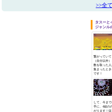
>>全
タスーと
ジャンル
繋がっていて
（自分以外）
数を取った人
集まったとき
です！
して、今まで
手に、4組の
がります！従