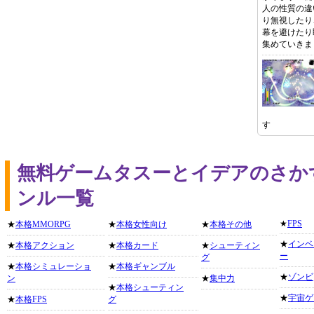
人の性質の違
り無視したり
幕を避けたり
集めていきま
す
無料ゲームタスーとイデアのさか
ンル一覧
★
FPS
★
本格MMORPG
★
本格女性向け
★
本格その他
★
インベ
★
本格アクション
★
本格カード
★
シューティン
ー
グ
★
本格シミュレーショ
★
本格ギャンブル
★
ゾンビ
ン
★
集中力
★
本格シューティン
★
宇宙ゲ
★
本格FPS
グ