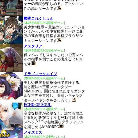
ヤーの戦闘が楽しめる、アクション
性の高いゲームです
艦隊これくしょん
[本格MMORPG冒険ゲーム]
美少女×艦隊＝最強のシミュレーショ
ン！かわいい美少女艦隊と一緒に最
強の連合軍を目指す本格ブラウザシ
ミュレーションです
アスタリア
[本格MMORPG冒険ゲーム]
低レベルでもスキルしだいで高レベ
ルの相手を倒すことの出来るＲＰＧ
です
ドラゴニックエイジ
[本格MMORPG冒険ゲーム]
美しい世界を簡単操作で冒険する、
剣と魔法の王道ファンタジー
MMORPG。闇に包まれたオリエンタ
ルな世界を冒険し、奥深いキャラク
ターメイキングを楽しもう！
ECHO OF SOUL
[本格MMORPG冒険ゲーム]
高度な操作が必要なく、誰でも簡単
に多彩な攻撃スキルを発動可能！低
スペックPCでも綺麗なグラフィック
を楽しめるMMORPG
メイズミス
[本格MMORPG対戦バトル]