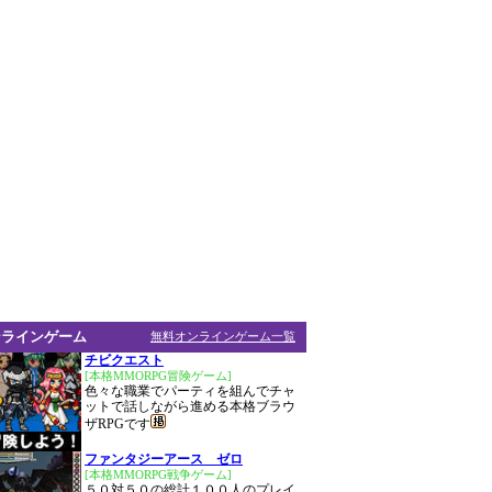
ンラインゲーム
無料オンラインゲーム一覧
チビクエスト
[本格MMORPG冒険ゲーム]
色々な職業でパーティを組んでチャ
ットで話しながら進める本格ブラウ
ザRPGです
ファンタジーアース ゼロ
[本格MMORPG戦争ゲーム]
５０対５０の総計１００人のプレイ