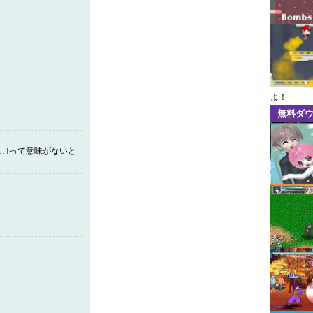
よ！
無料ダ
…｣って意味がないと