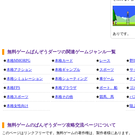
ありです。
無料ゲームぱんぞうダーツの関連ゲームジャンル一覧
★
本格MMORPG
★
本格カード
★
レース
★
野
★
本格アクション
★
本格ギャンブル
★
スポーツ
★
サ
★
本格シミュレーション
★
本格シューティング
★
車ゲーム
★
テ
★
本格FPS
★
本格ブラウザ
★
ボート、船
★
ゴ
★
本格スポーツ
★
本格その他
★
競馬、馬
★
バ
★
本格女性向け
★
陸
無料ゲームのぱんぞうダーツ攻略交流ページについて
このページはリンクフリーです。無料ゲームの著作権は、製作者様にあります。