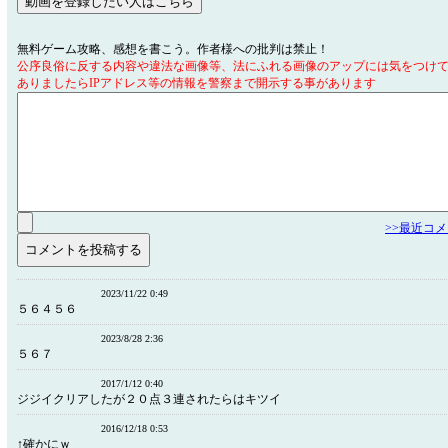
無料ゲーム攻略、感想を書こう。作者様への批判は禁止！
公序良俗に反する内容や違法な画像等、法にふれる画像のアップには気をつけ
ありましたらIPアドレス等の情報を警察まで開示する事があります
>>最近コ
2023/11/22 0:49
５６４５６
2023/8/28 2:36
５６７
2017/1/12 0:40
ジジイクリアしたが２０点３連されたらはキツイ
2016/12/18 0:53
↑確かにｗ