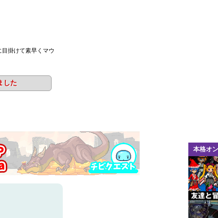
に目掛けて素早くマウ
ました
本格オ