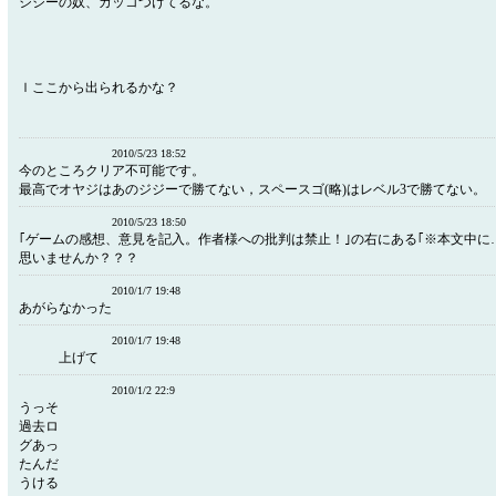
ジジーの奴、カッコつけてるな。
ｌここから出られるかな？
2010/5/23 18:52
今のところクリア不可能です。
最高でオヤジはあのジジーで勝てない，スペースゴ(略)はレベル3で勝てない。
2010/5/23 18:50
｢ゲームの感想、意見を記入。作者様への批判は禁止！｣の右にある｢※本文中に
思いませんか？？？
2010/1/7 19:48
あがらなかった
2010/1/7 19:48
上げて
2010/1/2 22:9
うっそ
過去ロ
グあっ
たんだ
うける