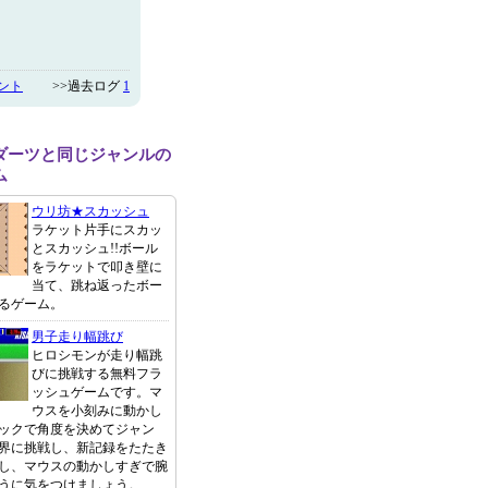
ント
>>過去ログ
1
ダーツと同じジャンルの
ム
ウリ坊★スカッシュ
ラケット片手にスカッ
とスカッシュ!!ボール
をラケットで叩き壁に
当て、跳ね返ったボー
るゲーム。
男子走り幅跳び
ヒロシモンが走り幅跳
びに挑戦する無料フラ
ッシュゲームです。マ
ウスを小刻みに動かし
ックで角度を決めてジャン
界に挑戦し、新記録をたたき
し、マウスの動かしすぎで腕
うに気をつけましょう。