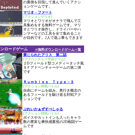
の裏側を目指して進んでいくアクシ
ョンゲームです。
マリオ・ファート
[アクションマリオ]
マリオとワリオがオナラで飛んで工
具集めをする無料ゲームです。マリ
オとワリオ操作し、ドライバーやハ
ンマーなどの工具を全て集めること
が目的です。2人で遊ぶ事もできます
ウンロードゲーム
⇒無料ダウンロードゲーム一覧
禁じられたアリス 第二話
[アドベンチャー宇宙ゲーム]
２Dフィールド型コメディータッチ風
ＳＦアドベンチャーゲームの第二弾
です
Ｒｕｍｂｌｅｓ Ｔｙｐｅ－３
[アクション対戦バトル]
自由にチームを組み、奥行き概念の
あるフィールドを駆け巡る対戦アク
ションです
ぶれいかぁずすぺしゃる
[アクション対戦バトル]
ボイスやカットインも入ったキャラ
数の豊富な爽快感重視の2D格闘ゲー
ムです