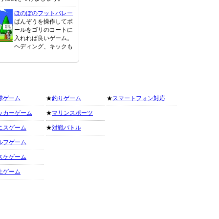
ほのぼのフットバレー
ぱんぞうを操作してボ
ールをゴリのコートに
入れれば良いゲーム。
ヘディング、キックも
球ゲーム
★
釣りゲーム
★
スマートフォン対応
ッカーゲーム
★
マリンスポーツ
ニスゲーム
★
対戦バトル
ルフゲーム
スケゲーム
上ゲーム