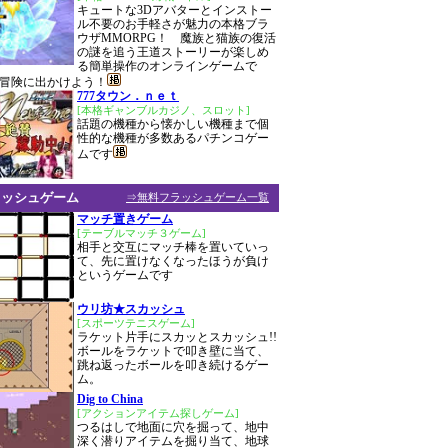
キュートな3Dアバターとインストー
ル不要のお手軽さが魅力の本格ブラ
ウザMMORPG！ 魔族と猫族の復活
の謎を追う王道ストーリーが楽しめ
る簡単操作のオンラインゲームで
冒険に出かけよう！
777タウン．ｎｅｔ
[本格ギャンブルカジノ、スロット]
話題の機種から懐かしい機種まで個
性的な機種が多数あるパチンコゲー
ムです
ラッシュゲーム
⇒無料フラッシュゲーム一覧
マッチ置きゲーム
[テーブルマッチ３ゲーム]
相手と交互にマッチ棒を置いていっ
て、先に置けなくなったほうが負け
というゲームです
ウリ坊★スカッシュ
[スポーツテニスゲーム]
ラケット片手にスカッとスカッシュ!!
ボールをラケットで叩き壁に当て、
跳ね返ったボールを叩き続けるゲー
ム。
Dig to China
[アクションアイテム探しゲーム]
つるはしで地面に穴を掘って、地中
深く潜りアイテムを掘り当て、地球