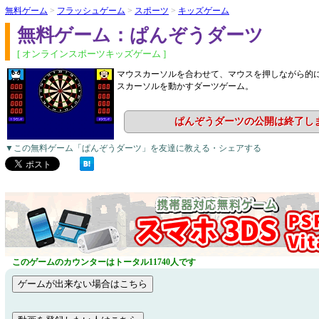
無料ゲーム
>
フラッシュゲーム
>
スポーツ
>
キッズゲーム
無料ゲーム：ぱんぞうダーツ
[ オンラインスポーツキッズゲーム ]
マウスカーソルを合わせて、マウスを押しながら的
スカーソルを動かすダーツゲーム。
ぱんぞうダーツの公開は終了し
▼この無料ゲーム「ぱんぞうダーツ」を友達に教える・シェアする
このゲームのカウンターはトータル11740人です