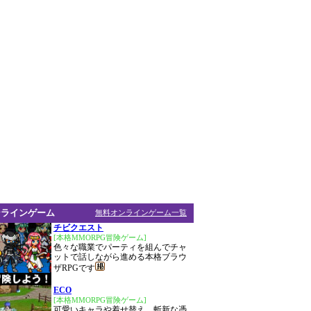
ンラインゲーム
無料オンラインゲーム一覧
チビクエスト
[本格MMORPG冒険ゲーム]
色々な職業でパーティを組んでチャ
ットで話しながら進める本格ブラウ
ザRPGです
ECO
[本格MMORPG冒険ゲーム]
可愛いキャラや着せ替え、斬新な憑