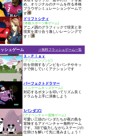
実在するサッカー選手のカードを集
め、オリジナルのチームを作る本格
ブラウザシミュレーションゲームで
す
ドリフトシティ
[本格スポーツ車ゲーム]
アニメ調のグラフィックで現実と非
現実を渡り合う激しいレーシングで
す！
ラッシュゲーム
⇒無料フラッシュゲーム一覧
Ｘ－Ｐｌａｙ
[アクションゾンビ]
街を徘徊するゾンビをパンチやキッ
クで倒していくアクションです
パーフェクトドラマー
[ミニゲームキッズゲーム]
対応するボタンを叩いてリズム良く
ドラムを上手に演奏しよう
3パンダズ2
[アドベンチャー冒険ゲーム]
可愛い三頭のパンダたちが夜の島を
冒険するアドベンチャー無料ゲーム
です。3頭で協力しながらステージの
仕掛けを解いて先に進みましょう！