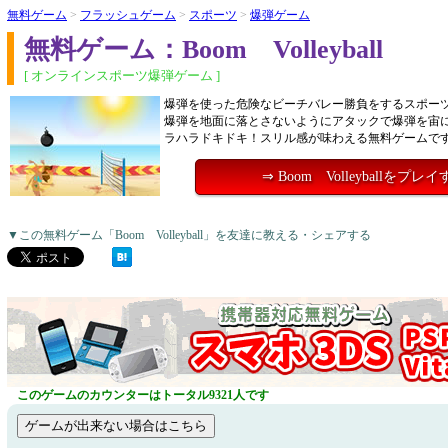
無料ゲーム
>
フラッシュゲーム
>
スポーツ
>
爆弾ゲーム
無料ゲーム：Boom Volleyball
[ オンラインスポーツ爆弾ゲーム ]
爆弾を使った危険なビーチバレー勝負をするスポー
爆弾を地面に落とさないようにアタックで爆弾を宙
ラハラドキドキ！スリル感が味わえる無料ゲームで
⇒ Boom Volleyballをプレ
▼この無料ゲーム「Boom Volleyball」を友達に教える・シェアする
このゲームのカウンターはトータル9321人です