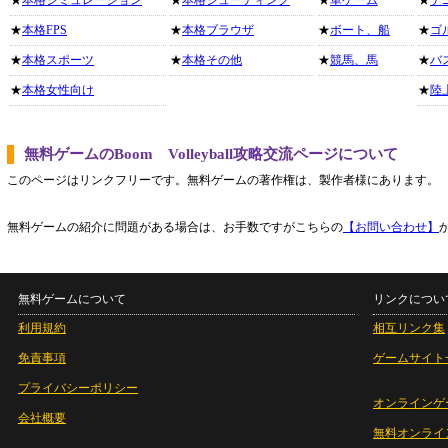
★
本格シミュレーション
★
本格シューティング
★
車ゲーム
★
テ
★
本格FPS
★
本格ブラウザ
★
ボート、船
★
ゴ
★
本格スポーツ
★
本格その他
★
競馬、馬
★
バ
★
本格女性向け
★
陸
無料ゲームのBoom Volleyball攻略交流ページについて
このページはリンクフリーです。無料ゲームの著作権は、製作者様にあります。
無料ゲームの紹介に問題がある場合は、お手数ですがこちらの
【お問い合わせ】
無料ゲームについて
リンクについ
利用規約
相互リンク集
免責事項
ゲームサイト
プライバシーポリシー
オンラインゲ
会社概要
無料オンライ