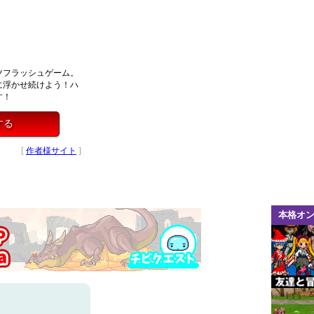
ツフラッシュゲーム。
に浮かせ続けよう！ハ
す！
イする
[
作者様サイト
]
本格オ