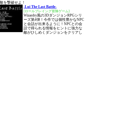
敵を撃破せよ！
-Lui The Last Battle-
[ロールプレイング冒険ゲーム]
Wizardry風の3DダンジョンRPGシリ
ーズ第4弾！今作では個性豊かなNPC
と会話が出来るように！NPCとの会
話で得られる情報をヒントに強力な
敵がひしめくダンジョンをクリアし