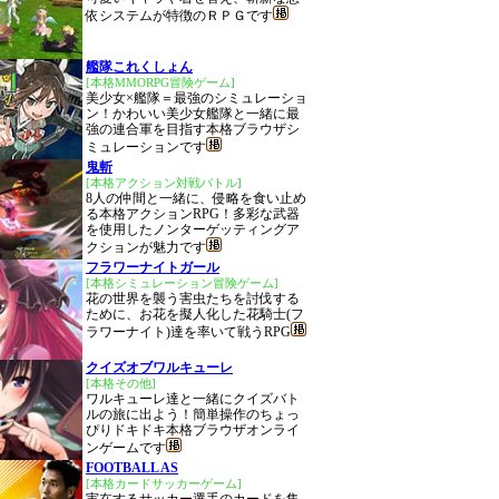
依システムが特徴のＲＰＧです
艦隊これくしょん
[本格MMORPG冒険ゲーム]
美少女×艦隊＝最強のシミュレーショ
ン！かわいい美少女艦隊と一緒に最
強の連合軍を目指す本格ブラウザシ
ミュレーションです
鬼斬
[本格アクション対戦バトル]
8人の仲間と一緒に、侵略を食い止め
る本格アクションRPG！多彩な武器
を使用したノンターゲッティングア
クションが魅力です
フラワーナイトガール
[本格シミュレーション冒険ゲーム]
花の世界を襲う害虫たちを討伐する
ために、お花を擬人化した花騎士(フ
ラワーナイト)達を率いて戦うRPG
クイズオブワルキューレ
[本格その他]
ワルキューレ達と一緒にクイズバト
ルの旅に出よう！簡単操作のちょっ
ぴりドキドキ本格ブラウザオンライ
ンゲームです
FOOTBALL AS
[本格カードサッカーゲーム]