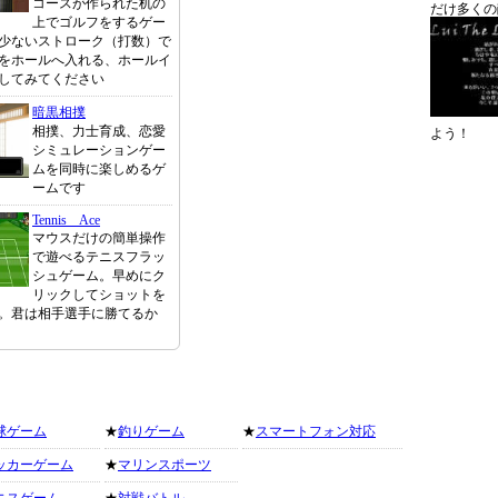
コースが作られた机の
だけ多くの
上でゴルフをするゲー
少ないストローク（打数）で
をホールへ入れる、ホールイ
してみてください
暗黒相撲
相撲、力士育成、恋愛
よう！
シミュレーションゲー
ムを同時に楽しめるゲ
ームです
Tennis Ace
マウスだけの簡単操作
で遊べるテニスフラッ
シュゲーム。早めにク
リックしてショットを
。君は相手選手に勝てるか
球ゲーム
★
釣りゲーム
★
スマートフォン対応
ッカーゲーム
★
マリンスポーツ