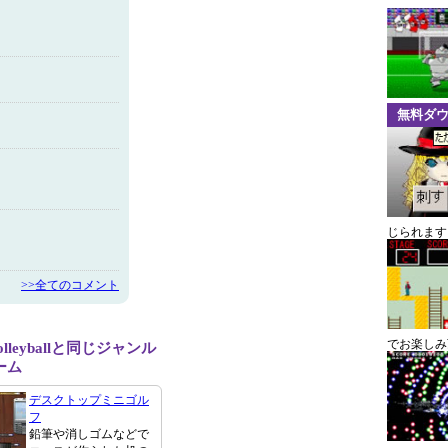
無料ダ
じられます
>>全てのコメント
でお楽しみ
olleyballと同じジャンル
ーム
デスクトップミニゴル
フ
鉛筆や消しゴムなどで