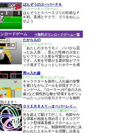
ぱんぞうのスーパーＰＫ
[スポーツキッズゲーム]
ぱんぞうとスペースゴリの壮絶なＰ
Ｋ戦。直感とテクで、ゴリをねじふ
せよう
ウンロードゲーム
⇒無料ダウンロードゲーム一覧
たからもの
[ミニゲームホラー]
「あたしのタカラモノ…パパから貰
ったお人形…」歪んだ性格の少女と
なりフランス人形を可愛がるゲーム
です。人形を可愛がる選択肢がブラ
ック過ぎてちょっとしたホラーを感
男vs入れ歯
[アクション暇つぶしゲーム]
キャラクターを操作し入れ歯の攻撃
を避けながらゴールを目指すアクシ
ョンゲーム。｢ローラー｣や｢金の入れ
歯｣など個性的な敵が登場するボリュ
ームたっぷりの全31ステージを無料
頂けます！
ＯＶＥＲＲＡＹ―オーバーレイ―
[シューティングストレス解消ゲーム]
光を超えて駆けて行こう。色鮮やか
な弾幕が画面を埋め尽くすスコアア
タック型弾幕系横スクロールシュー
ティングゲーム。制限時間3分内に決
められたエネルギーを消費し出来る