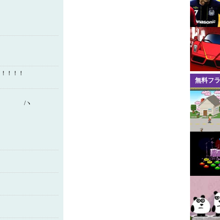
！！！！！
無料フ
●
 /ヽ