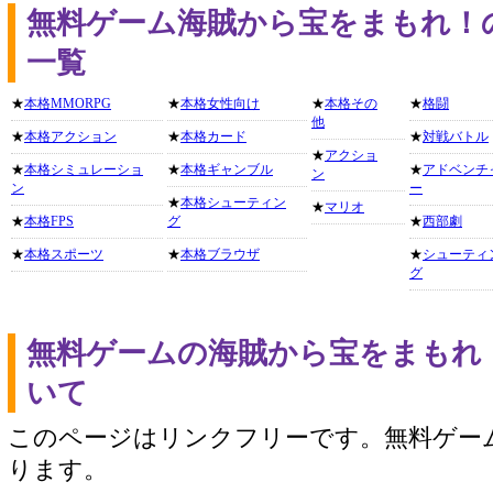
無料ゲーム海賊から宝をまもれ！
一覧
★
本格MMORPG
★
本格女性向け
★
本格その
★
格闘
他
★
本格アクション
★
本格カード
★
対戦バトル
★
アクショ
★
本格シミュレーショ
★
本格ギャンブル
★
アドベンチ
ン
ン
ー
★
本格シューティン
★
マリオ
★
本格FPS
グ
★
西部劇
★
本格スポーツ
★
本格ブラウザ
★
シューティ
グ
無料ゲームの海賊から宝をまもれ
いて
このページはリンクフリーです。無料ゲー
ります。