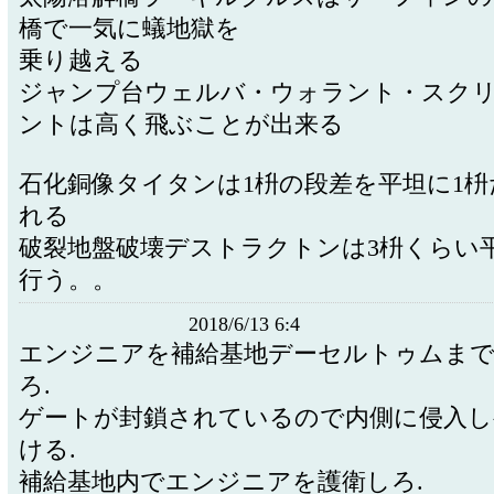
橋で一気に蟻地獄を
乗り越える
ジャンプ台ウェルバ・ウォラント・スク
ントは高く飛ぶことが出来る
石化銅像タイタンは1枡の段差を平坦に1
れる
破裂地盤破壊デストラクトンは3枡くらい
行う。。
2018/6/13 6:4
エンジニアを補給基地デーセルトゥムま
ろ.
ゲートが封鎖されているので内側に侵入し
ける.
補給基地内でエンジニアを護衛しろ.