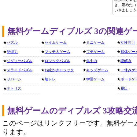
き、溜めたコ
いきましょう
無料ゲームディブルズ 3の関連ゲ
★
パズル
★
セイムゲーム
★
ミニゲーム
★
女性向け
★
記憶力
★
マッチ３ゲーム
★
プチゲーム
★
解体ゲー
★
ジグソーパズル
★
ロジックパズル
★
集中力
★
謎解き
★
スライドパズル
★
お絵かきロジック
★
キッズゲーム
★
一休みゲ
★
リバーシ
★
脳トレ
★
学習ゲーム
★
ボードゲ
★
テトリス
★
脱出
無料ゲームのディブルズ 3攻略交
このページはリンクフリーです。無料ゲー
ります。