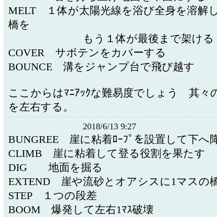
MELT １体が太陽光線を浴び全身を溶解
橋を
もう１体が最後まで架け
COVER サボテンをカバーする
BOUNCE 溝をジャンプ台で飛び越す
ここからはﾏﾆｱｯｸな難易度でしょう 其々
を左右する。
2018/6/13 9:27
BUNGREE 崖に粘着ﾛｰﾌﾟを設置して下へ
CLIMB 崖に粘着して登る役割を果たす
DIG 地面を掘る
EXTEND 崖や流砂とオアシスに1マス
STEP １つの段差
BOOM 爆発して左右1ﾏｽ破壊