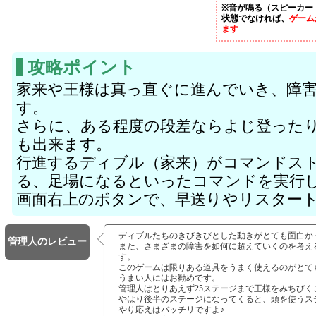
※音が鳴る（スピーカー
状態でなければ、
ゲーム
ます
攻略ポイント
家来や王様は真っ直ぐに進んでいき、障
す。
さらに、ある程度の段差ならよじ登った
も出来ます。
行進するディブル（家来）がコマンドス
る、足場になるといったコマンドを実行
画面右上のボタンで、早送りやリスター
ディブルたちのきびきびとした動きがとても面白か
管理人のレビュー
また、さまざまの障害を如何に超えていくのを考え
す。
このゲームは限りある道具をうまく使えるのがとて
うまい人にはお勧めです。
管理人はとりあえず25ステージまで王様をみちびく
やはり後半のステージになってくると、頭を使うス
やり応えはバッチリですよ♪