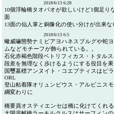
2018/6/13 6:28
10個浮輪橋タオバオが欲しいけど1個足りな
面
13面の仙人掌と銅像化の使い分けが出来な
2018/6/13 6:5
蠍威嚇態勢ナミビアヨハネスブルグや蛇
ムなどモチーフが飾られている。。
石化赤褐色階段ペトリフィカス・トタルス
段差を無理なく歩けるようにする役目を
国璽墓標アンヌイト・コエプティスはピラ
ORL
登山粘着隊オリュンピウス・アルピニスモ
綱変わりに
橋要員オスティエンセは橋に化けてく
太陽溶解橋ラーキルクルスはサーフィンの