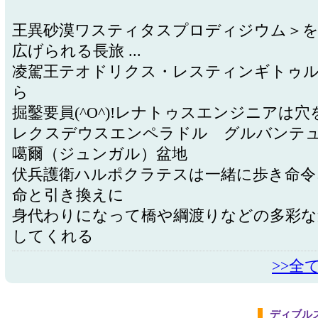
王異砂漠ワスティタスプロディジウム＞を
広げられる長旅 ...
凌駕王テオドリクス・レスティンギトゥ
ら
掘鑿要員(^O^)!レナトゥスエンジニアは
レクスデウスエンペラドル グルバンテ
噶爾（ジュンガル）盆地
伏兵護衛ハルポクラテスは一緒に歩き命令
命と引き換えに
身代わりになって橋や綱渡りなどの多彩な
してくれる
>>全
ディブル